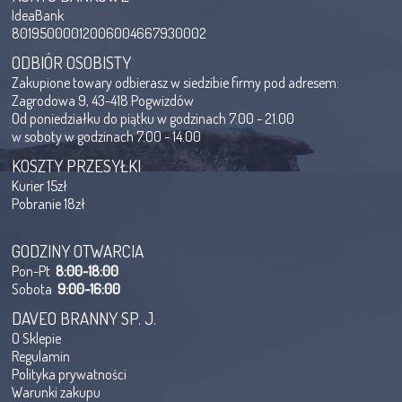
IdeaBank
80195000012006004667930002
ODBIÓR OSOBISTY
Zakupione towary odbierasz w siedzibie firmy pod adresem:
Zagrodowa 9, 43-418 Pogwizdów
Od poniedziałku do piątku w godzinach 7.00 - 21.00
w soboty w godzinach 7.00 - 14.00
KOSZTY PRZESYŁKI
Kurier 15zł
Pobranie 18zł
GODZINY OTWARCIA
Pon-Pt
8:00-18:00
Sobota
9:00-16:00
DAVEO BRANNY SP. J.
O Sklepie
Regulamin
Polityka prywatności
Warunki zakupu