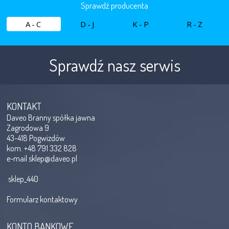
Sprawdź producenta
A-C
D-J
K-P
R-Z
Sprawdź nasz serwis
KONTAKT
Daveo Branny spółka jawna
Zagrodowa 9
43-418 Pogwizdów
kom. +48 791 332 828
e-mail
sklep@daveo.pl
sklep_440
Formularz kontaktowy
KONTO BANKOWE