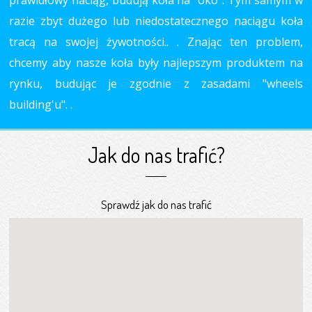
prawidłowy naciąg, budują koła na "oko". Tym samym w
razie zbyt dużego lub niedostatecznego naciągu koła
tracą na swojej żywotności.. . Znając ten problem,
chcemy aby nasze koła były najlepszym produktem na
rynku, budując je zgodnie z zasadami "wheels
building'u". .
Jak do nas trafić?
Sprawdź jak do nas trafić