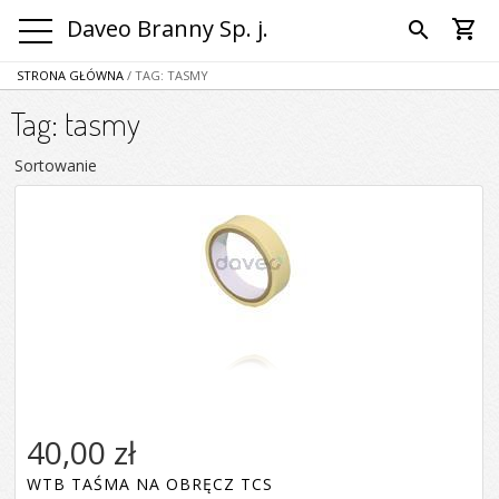
Daveo Branny Sp. j.
shopping_cart
search
STRONA GŁÓWNA
/ TAG: TASMY
Tag: tasmy
Sortowanie
40,00 zł
WTB TAŚMA NA OBRĘCZ TCS