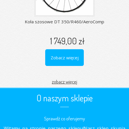
Koła szosowe DT 350/R460/AeroComp
1 749,00 zł
Zobacz więcej
zobacz więcej
O naszym sklepie
Sprawdź co oferujemy
Witamy na stronie naszego sklepu!Nasz sklep skupia