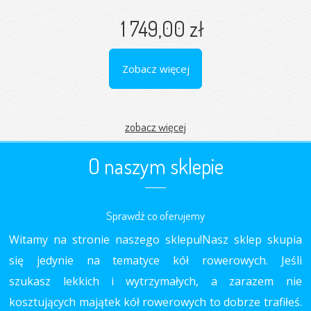
1 749,00 zł
Zobacz więcej
zobacz więcej
O naszym sklepie
Sprawdź co oferujemy
Witamy na stronie naszego sklepu!Nasz sklep skupia
się jedynie na tematyce kół rowerowych. Jeśli
szukasz lekkich i wytrzymałych, a zarazem nie
kosztujących majątek kół rowerowych to dobrze trafiłeś.