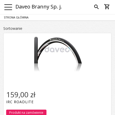
Daveo Branny Sp. j.
shopping_cart
search
STRONA GŁÓWNA
Sortowanie
159,00 zł
IRC ROADLITE
Produkt na zamówienie