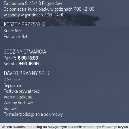
Zagrodowa 9, 43-418 Pogwizdów
Od poniedziałku do piątku w godzinach 7.00 - 21.00
w soboty w godzinach 7.00 - 14.00
KOSZTY PRZESYŁKI
Kurier 15zł
Pobranie 18zł
GODZINY OTWARCIA
Pon-Pt
8:00-18:00
Sobota
9:00-16:00
DAVEO BRANNY SP. J.
O Sklepie
Regulamin
Polityka prywatności
Warunki zakupu
Zakupy hurtowe
Kontakt
Formularz odstąpienia od umowy
W celu świadczenia usług na najwyższym poziomie strona https://daveo.pl używa