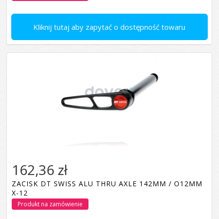
Kliknij tutaj aby zapytać o dostępność towaru
162,36 zł
ZACISK DT SWISS ALU THRU AXLE 142MM / O12MM
X-12
Produkt na zamówienie