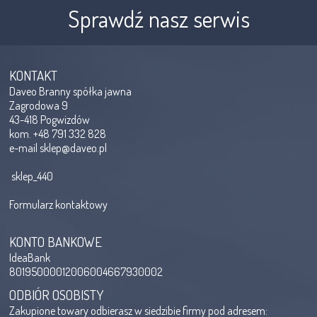
Sprawdź nasz serwis
KONTAKT
Daveo Branny spółka jawna
Zagrodowa 9
43-418 Pogwizdów
kom. +48 791 332 828
e-mail
sklep@daveo.pl
sklep_440
Formularz kontaktowy
KONTO BANKOWE
IdeaBank
80195000012006004667930002
ODBIÓR OSOBISTY
Zakupione towary odbierasz w siedzibie firmy pod adresem: