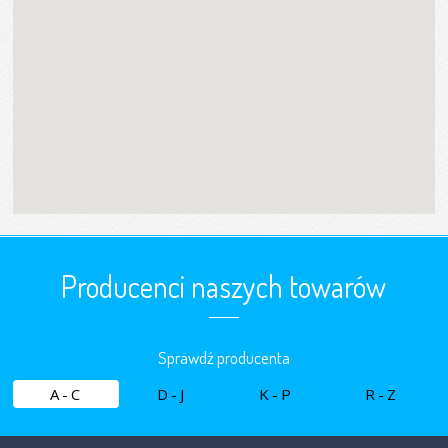
Producenci naszych towarów
Sprawdź producenta
A-C
D-J
K-P
R-Z