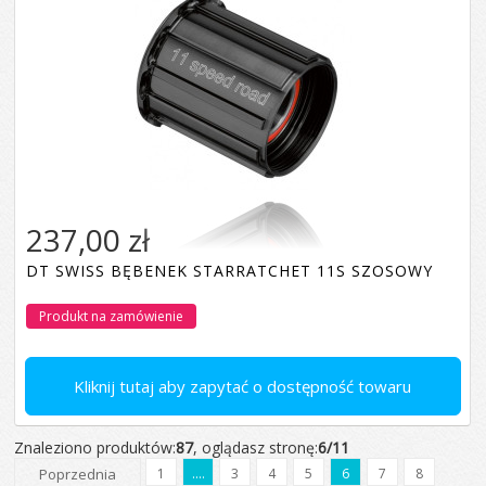
237,00 zł
DT SWISS BĘBENEK STARRATCHET 11S SZOSOWY
Produkt na zamówienie
Kliknij tutaj aby zapytać o dostępność towaru
Znaleziono produktów:
87
, oglądasz stronę:
6/11
Poprzednia
1
....
3
4
5
6
7
8