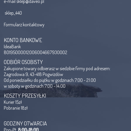
e-mail
sklep@daveo.pl
sklep_440
Formularz kontaktowy
KONTO BANKOWE
IdeaBank
80195000012006004667930002
ODBIÓR OSOBISTY
Zakupione towary odbierasz w siedzibie firmy pod adresem:
Zagrodowa 9, 43-418 Pogwizdów
Od poniedziałku do piątku w godzinach 7.00 - 21.00
w soboty w godzinach 7.00 - 14.00
KOSZTY PRZESYŁKI
Kurier 15zł
Pobranie 18zł
GODZINY OTWARCIA
Pon-Pt
8:00-18:00