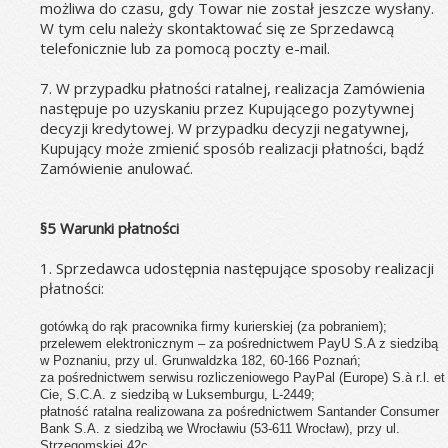
możliwa do czasu, gdy Towar nie został jeszcze wysłany. 
W tym celu należy skontaktować się ze Sprzedawcą 
telefonicznie lub za pomocą poczty e-mail.
7. W przypadku płatności ratalnej, realizacja Zamówienia 
następuje po uzyskaniu przez Kupującego pozytywnej 
decyzji kredytowej. W przypadku decyzji negatywnej, 
Kupujący może zmienić sposób realizacji płatności, bądź 
Zamówienie anulować.
§5 Warunki płatności
1. Sprzedawca udostępnia następujące sposoby realizacji 
płatności:
gotówką do rąk pracownika firmy kurierskiej (za pobraniem);
przelewem elektronicznym – za pośrednictwem PayU S.A z siedzibą 
w Poznaniu, przy ul. Grunwaldzka 182, 60-166 Poznań;
za pośrednictwem serwisu rozliczeniowego PayPal (Europe) S.à r.l. et 
Cie, S.C.A. z siedzibą w Luksemburgu, L-2449;
płatność ratalna realizowana za pośrednictwem Santander Consumer 
Bank S.A. z siedzibą we Wrocławiu (53-611 Wrocław), przy ul. 
Strzegomskiej 42c.