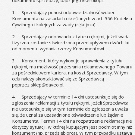
dokumentu sprzedaży, bądź jego kserokopii.
1.
Sprzedający ponosi odpowiedzialność wobec 
Konsumenta na zasadach określonych w art. 556 Kodeksu 
Cywilnego i kolejnych za wady (rękojmia).
2.
Sprzedający odpowiada z tytułu rękojmi, jeżeli wada 
fizyczna zostanie stwierdzona przed upływem dwóch lat 
od momentu wydania rzeczy Konsumentowi.
3.
Konsument, który wykonuje uprawnienia z tytułu 
rękojmi, ma możliwość przesłania reklamowanego Towaru 
za pośrednictwem kuriera, na koszt Sprzedawcy. W tym 
celu należy skontaktować się ze Sprzedawcą 
poprzez sklep@daveo.pl.
4.
Sprzedający w terminie 14 dni ustosunkuje się do 
zgłoszenia reklamacji z tytułu rękojmi. Jeżeli Sprzedawca 
nie ustosunkuje się w tym terminie do zgłoszenia uważa 
się, że uznał za uzasadnione oświadczenie lub żądanie 
Konsumenta. Termin 14 dni na rozpatrzenie reklamacji nie 
dotyczy sytuacji, w której kupującym jest podmiot inny niż 
konsument (np. przedsiębiorca). W tym przypadku ustawa 