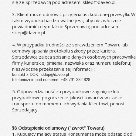
się ze Sprzedawcą pod adresem: sklep@daveo.pl.
3. Klient może odmówić przyjęcia uszkodzonej przesyłki. W 
takim wypadku bardzo ważne jest, aby niezwłocznie 
powiadomić o tym fakcie Sprzedawcę pod adresem: 
sklep@daveo.pl.
4. W przypadku trudności ze sprawdzeniem Towaru lub 
odmowy spisania protokołu szkody przez kuriera, 
Sprzedawca zaleca spisanie danych osobowych pracownika 
firmy kurierskiej (imienia, nazwiska oraz numeru telefonu) i 
niezwłoczne przekazanie tej informacji :
kontakt z DOK: sklep@daveo.pl
telefonicznie pod numerem +48 791 332 828
5. Odpowiedzialność za przypadkowe zaginięcie lub 
przypadkowe pogorszenie jakości towarów w czasie 
transportu do momentu ich wydania Klientowi, ponosi 
Sprzedający.
§8 Odstąpienie od umowy ("zwrot" Towaru)
1. Kupujący mający status Konsumenta może odstąpić od 