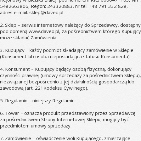
5482663806, Regon: 243320883, nr tel. +48 791 332 828, 
adres e-mail: sklep@daveo.pl
2. Sklep – serwis internetowy należący do Sprzedawcy, dostępny 
pod domeną www.daveo.pl, za pośrednictwem którego Kupujący 
może składać Zamówienia.
3. Kupujący – każdy podmiot składający zamówienie w Sklepie 
(Konsument lub osoba nieposiadająca statusu Konsumenta).
4. Konsument – Kupujący będący osobą fizyczną, dokonujący 
czynności prawnej (umowy sprzedaży za pośrednictwem Sklepu), 
niezwiązanej bezpośrednio z jej działalnością gospodarczą lub 
zawodową (art. 221Kodeksu Cywilnego).
5. Regulamin – niniejszy Regulamin.
6. Towar – oznacza produkt przedstawiony przez Sprzedawcę 
za pośrednictwem Strony Internetowej Sklepu, mogący być 
przedmiotem umowy sprzedaży.
7. Zamówienie – oświadczenie woli Kupującego, zmierzające 