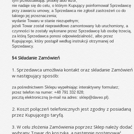
tym przedstawiając próbkę albo wzór;
nie nadaje się do celu, o którym Kupujący poinformował Sprzedawcę 
przy zawarciu umowy, a Sprzedawca nie zgłosił zastrzeżeń co do 
takiego jej przeznaczenia;
wydanie Towaru w stanie niezupełnym;
jeżeli Towar został nieprawidłowo zamontowany lub uruchomiony, a 
czynności te zostały wykonane przez Sprzedawcę lub osobę trzecią, 
za którą Sprzedawca ponosi odpowiedzialność, albo przez 
Kupującego, który postąpił według instrukcji otrzymanej od 
Sprzedawcy.
§4 Składanie Zamówień
1. Sprzedawca umożliwia kontakt oraz składanie Zamówień 
w następujący sposób:
za pośrednictwem Sklepu wypełniając interaktywny formularz;
przez telefon na numer: +48 791 332 828;
pocztą elektroniczną (e-mail na adres: sklep@daveo.pl).
2. Koszt połączeń telefonicznych jest zgodny z posiadaną 
przez Kupującego taryfą.  
3. W celu złożenia Zamówienia poprzez Sklep należy dodać 
wybrany Towar do koszyka, a następnie postępować 