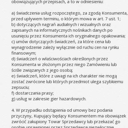
obowiązujących przepisach, a to w odniesieniu:
a) świadczenia usług rozpoczętego, za zgodą Konsumenta, 
przed upływem terminu, o którym mowa w art. 7 ust. 1;
b) dotyczących nagrań audialnych i wizualnych oraz 
zapisanych na informatycznych nośnikach danych po 
usunięciu przez Konsumenta ich oryginalnego opakowania;
c) umów dotyczących świadczeń, za które cena lub 
wynagrodzenie zależy wyłącznie od ruchu cen na rynku 
finansowym;
d) świadczeń o właściwościach określonych przez 
Konsumenta w złożonym przez niego Zamówieniu lub 
ściśle związanych z jego osobą;
e) świadczeń, które z uwagi na ich charakter nie mogą 
zostać zwrócone lub których przedmiot ulega szybkiemu 
zepsuciu;
f) dostarczania prasy;
g) usług w zakresie gier hazardowych.
4. W przypadku odstąpienia od umowy bez podania 
przyczyny, Kupujący będący Konsumentem ma obowiązek 
zwrócić zakupiony Towar Sprzedawcy lub przekazać go 
osobie uprawnionej przez Sprzedawcę niezwłocznie, 