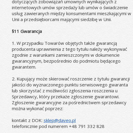
dotyczących zobowiązań umownych wynikających z 
internetowych umów sprzedaży lub umów o świadczenie 
usług zawieranych między konsumentami mieszkającymi w 
Unii a przedsiębiorcami mającymi siedzibę w Unii.
§11 Gwarancja
1. W przypadku Towarów objętych także gwarancją 
producenta uprawnienia z tego tytułu należy wykonywać 
zgodnie z warunkami zamieszczonymi w dokumencie 
gwarancyjnym, bezpośrednio do podmiotu będącego 
gwarantem. 
2. Kupujący może skierować roszczenie z tytułu gwarancji 
jakości do wyznaczonego punktu serwisowego gwaranta 
lub skorzystać z możliwości zgłoszenia roszczenia u 
Sprzedawcy, który przekaże zgłoszenie gwarantowi. 
Zgłoszenie gwarancyjne za pośrednictwem sprzedawcy 
można wykonać poprzez:
kontakt z DOK: 
sklep@daveo.pl
telefonicznie pod numerem +48 791 332 828