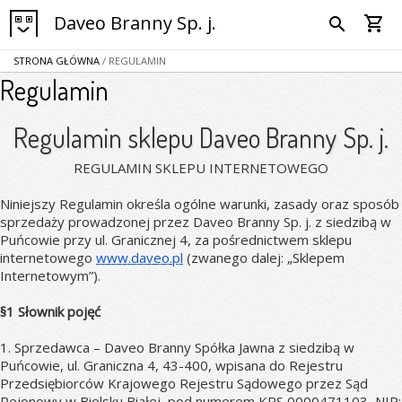
Daveo Branny Sp. j.
shopping_cart
search
STRONA GŁÓWNA
/ REGULAMIN
Regulamin
Regulamin sklepu Daveo Branny Sp. j.
REGULAMIN SKLEPU INTERNETOWEGO
Niniejszy Regulamin określa ogólne warunki, zasady oraz sposób 
sprzedaży prowadzonej przez Daveo Branny Sp. j. z siedzibą w 
Puńcowie przy ul. Granicznej 4, za pośrednictwem sklepu 
internetowego 
www.daveo.pl
 (zwanego dalej: „Sklepem 
Internetowym”).
§1 Słownik pojęć
1. Sprzedawca – Daveo Branny Spółka Jawna z siedzibą w 
Puńcowie, ul. Graniczna 4, 43-400, wpisana do Rejestru 
Przedsiębiorców Krajowego Rejestru Sądowego przez Sąd 
Rejonowy w Bielsku Białej, pod numerem KRS 0000471103, NIP: 