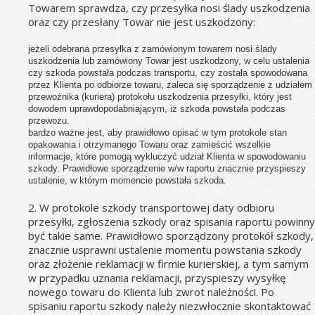
Towarem sprawdza, czy przesyłka nosi ślady uszkodzenia 
oraz czy przesłany Towar nie jest uszkodzony:
jeżeli odebrana przesyłka z zamówionym towarem nosi ślady 
uszkodzenia lub zamówiony Towar jest uszkodzony, w celu ustalenia 
czy szkoda powstała podczas transportu, czy została spowodowana 
przez Klienta po odbiorze towaru, zaleca się sporządzenie z udziałem 
przewoźnika (kuriera) protokołu uszkodzenia przesyłki, który jest 
dowodem uprawdopodabniającym, iż szkoda powstała podczas 
przewozu.
bardzo ważne jest, aby prawidłowo opisać w tym protokole stan 
opakowania i otrzymanego Towaru oraz zamieścić wszelkie 
informacje, które pomogą wykluczyć udział Klienta w spowodowaniu 
szkody. Prawidłowe sporządzenie w/w raportu znacznie przyspieszy 
ustalenie, w którym momencie powstała szkoda.
2. W protokole szkody transportowej daty odbioru 
przesyłki, zgłoszenia szkody oraz spisania raportu powinny 
być takie same. Prawidłowo sporządzony protokół szkody, 
znacznie usprawni ustalenie momentu powstania szkody 
oraz złożenie reklamacji w firmie kurierskiej, a tym samym 
w przypadku uznania reklamacji, przyspieszy wysyłkę 
nowego towaru do Klienta lub zwrot należności. Po 
spisaniu raportu szkody należy niezwłocznie skontaktować 