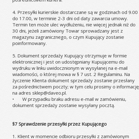
4. Przesyłki kurierskie dostarczane są w godzinach od 9.00 
do 17.00, w terminie 2-3 dni od daty zawarcia umowy. 
Termin ten może ulec wydłużeniu, nie więcej jednak niż do 
30 dni, jeżeli zamówiony Towar sprowadzany jest z 
magazynu zagranicznego, o czym Kupujący zostanie 
poinformowany.
5. Dokument sprzedaży Kupujący otrzymuje w formie 
elektronicznej i jest on udostępniany Kupującemu do 
wydruku w linku uwidocznionym w wysyłanej na e-mail 
wiadomości, o której mowa w § 7 ust. 2 Regulaminu. Na 
życzenie Klienta dokument sprzedaży zostanie przesłany 
za pośrednictwem poczty; w tym celu prosimy o informację 
na adres sklep@daveo.pl.
•
W przypadku braku adresu e-mail w zamówieniu, 
dokument sprzedaży zostanie wysyłany pocztą.
§7 Sprawdzenie przesyłki przez Kupującego
1. Klient w momencie odbioru przesyłki z zamówionym 