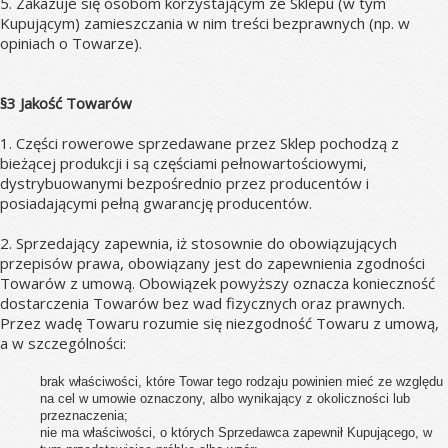
5. Zakazuje się osobom korzystającym ze Sklepu (w tym 
Kupującym) zamieszczania w nim treści bezprawnych (np. w 
opiniach o Towarze).
§3 Jakość Towarów
1. Części rowerowe sprzedawane przez Sklep pochodzą z 
bieżącej produkcji i są częściami pełnowartościowymi, 
dystrybuowanymi bezpośrednio przez producentów i 
posiadającymi pełną gwarancję producentów.
2. Sprzedający zapewnia, iż stosownie do obowiązujących 
przepisów prawa, obowiązany jest do zapewnienia zgodności 
Towarów z umową. Obowiązek powyższy oznacza konieczność 
dostarczenia Towarów bez wad fizycznych oraz prawnych. 
Przez wadę Towaru rozumie się niezgodność Towaru z umową, 
a w szczególności:
brak właściwości, które Towar tego rodzaju powinien mieć ze względu 
na cel w umowie oznaczony, albo wynikający z okoliczności lub 
przeznaczenia;
nie ma właściwości, o których Sprzedawca zapewnił Kupującego, w 