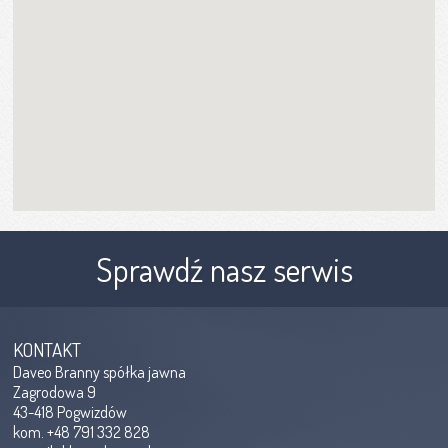
Sprawdź nasz serwis
KONTAKT
Daveo Branny spółka jawna
Zagrodowa 9
43-418 Pogwizdów
kom. +48 791 332 828