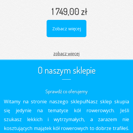
1 749,00 zł
Zobacz więcej
zobacz więcej
O naszym sklepie
Sprawdź co oferujemy
Witamy na stronie naszego sklepu!Nasz sklep skupia
się jedynie na tematyce kół rowerowych. Jeśli
szukasz lekkich i wytrzymałych, a zarazem nie
kosztujących majątek kół rowerowych to dobrze trafiłeś.