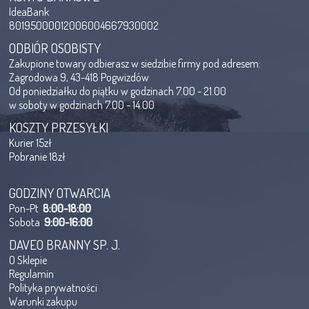
IdeaBank
80195000012006004667930002
ODBIÓR OSOBISTY
Zakupione towary odbierasz w siedzibie firmy pod adresem:
Zagrodowa 9, 43-418 Pogwizdów
Od poniedziałku do piątku w godzinach 7.00 - 21.00
w soboty w godzinach 7.00 - 14.00
KOSZTY PRZESYŁKI
Kurier 15zł
Pobranie 18zł
GODZINY OTWARCIA
Pon-Pt
8:00-18:00
Sobota
9:00-16:00
DAVEO BRANNY SP. J.
O Sklepie
Regulamin
Polityka prywatności
Warunki zakupu