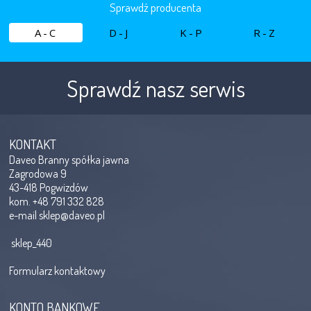
Sprawdź producenta
A-C
D-J
K-P
R-Z
Sprawdź nasz serwis
KONTAKT
Daveo Branny spółka jawna
Zagrodowa 9
43-418 Pogwizdów
kom. +48 791 332 828
e-mail
sklep@daveo.pl
sklep_440
Formularz kontaktowy
KONTO BANKOWE