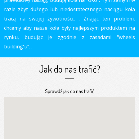
prawidłowy naciąg, budują koła na "oko". Tym samym w
razie zbyt dużego lub niedostatecznego naciągu koła
tracą na swojej żywotności.. . Znając ten problem,
chcemy aby nasze koła były najlepszym produktem na
rynku, budując je zgodnie z zasadami "wheels
building'u". .
Jak do nas trafić?
Sprawdź jak do nas trafić