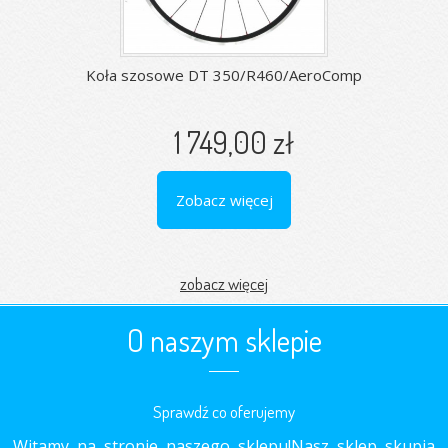
Koła szosowe DT 350/R460/AeroComp
1 749,00 zł
Zobacz więcej
zobacz więcej
O naszym sklepie
Sprawdź co oferujemy
Witamy na stronie naszego sklepu!Nasz sklep skupia