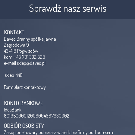
Sprawdź nasz serwis
KONTAKT
Daveo Branny spółka jawna
Zagrodowa 9
43-418 Pogwizdów
kom. +48 791 332 828
e-mail
sklep@daveo.pl
sklep_440
Formularz kontaktowy
KONTO BANKOWE
IdeaBank
80195000012006004667930002
ODBIÓR OSOBISTY
Zakupione towary odbierasz w siedzibie firmy pod adresem: