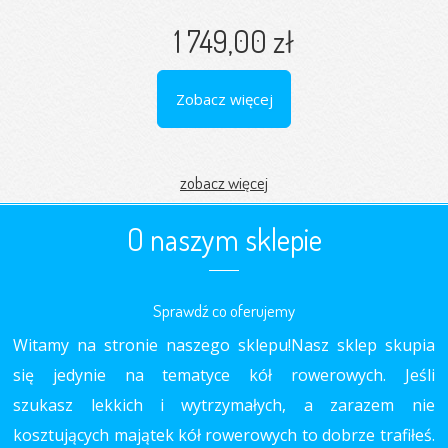
1 749,00 zł
Zobacz więcej
zobacz więcej
O naszym sklepie
Sprawdź co oferujemy
Witamy na stronie naszego sklepu!Nasz sklep skupia
się jedynie na tematyce kół rowerowych. Jeśli
szukasz lekkich i wytrzymałych, a zarazem nie
kosztujących majątek kół rowerowych to dobrze trafiłeś.