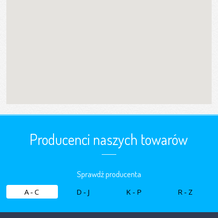
Producenci naszych towarów
Sprawdź producenta
A-C
D-J
K-P
R-Z