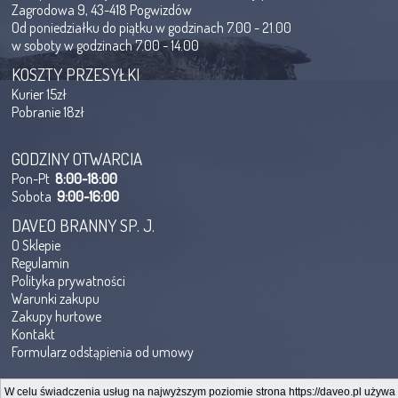
Zagrodowa 9, 43-418 Pogwizdów
Od poniedziałku do piątku w godzinach 7.00 - 21.00
w soboty w godzinach 7.00 - 14.00
KOSZTY PRZESYŁKI
Kurier 15zł
Pobranie 18zł
GODZINY OTWARCIA
Pon-Pt
8:00-18:00
Sobota
9:00-16:00
DAVEO BRANNY SP. J.
O Sklepie
Regulamin
Polityka prywatności
Warunki zakupu
Zakupy hurtowe
Kontakt
Formularz odstąpienia od umowy
W celu świadczenia usług na najwyższym poziomie strona https://daveo.pl używa