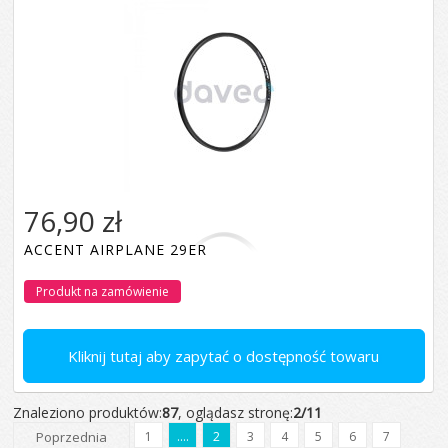
76,90 zł
ACCENT AIRPLANE 29ER
Produkt na zamówienie
Kliknij tutaj aby zapytać o dostępność towaru
Znaleziono produktów:
87
, oglądasz stronę:
2/11
Poprzednia
1
....
2
3
4
5
6
7