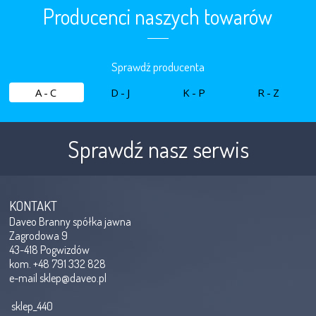
Producenci naszych towarów
Sprawdź producenta
A-C
D-J
K-P
R-Z
Sprawdź nasz serwis
KONTAKT
Daveo Branny spółka jawna
Zagrodowa 9
43-418 Pogwizdów
kom. +48 791 332 828
e-mail
sklep@daveo.pl
sklep_440