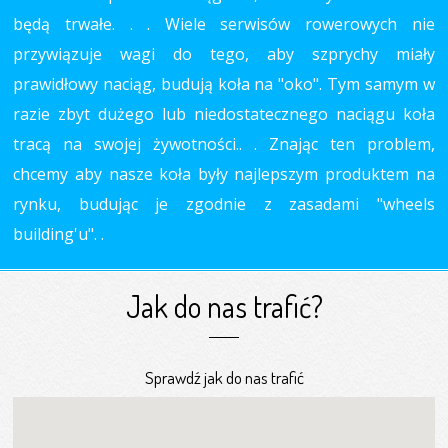
będą trwałe. . . Wiele serwisów rowerowych nie
przywiązuje wagi do tego, aby szprychy miały
prawidłowy naciąg, budują koła na "oko". Tym samym w
razie zbyt dużego lub niedostatecznego naciągu koła
tracą na swojej żywotności.. . Znając ten problem,
chcemy aby nasze koła były najlepszym produktem na
rynku, budując je zgodnie z zasadami "wheels
building'u". .
Jak do nas trafić?
Sprawdź jak do nas trafić