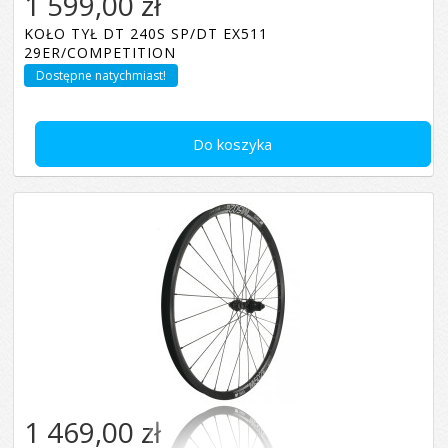
1 599,00 zł
KOŁO TYŁ DT 240S SP/DT EX511
29ER/COMPETITION
Dostępne natychmiast!
Do koszyka
1 469,00 zł