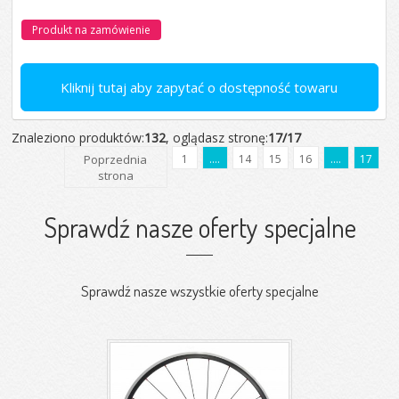
Produkt na zamówienie
Kliknij tutaj aby zapytać o dostępność towaru
Znaleziono produktów:
132
, oglądasz stronę:
17/17
Poprzednia
1
....
14
15
16
....
17
strona
Sprawdź nasze oferty specjalne
Sprawdź nasze wszystkie oferty specjalne