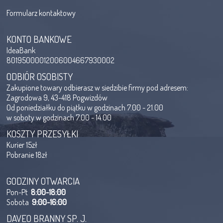
Formularz kontaktowy
KONTO BANKOWE
IdeaBank
80195000012006004667930002
ODBIÓR OSOBISTY
Zakupione towary odbierasz w siedzibie firmy pod adresem:
Zagrodowa 9, 43-418 Pogwizdów
Od poniedziałku do piątku w godzinach 7.00 - 21.00
w soboty w godzinach 7.00 - 14.00
KOSZTY PRZESYŁKI
Kurier 15zł
Pobranie 18zł
GODZINY OTWARCIA
Pon-Pt
8:00-18:00
Sobota
9:00-16:00
DAVEO BRANNY SP. J.