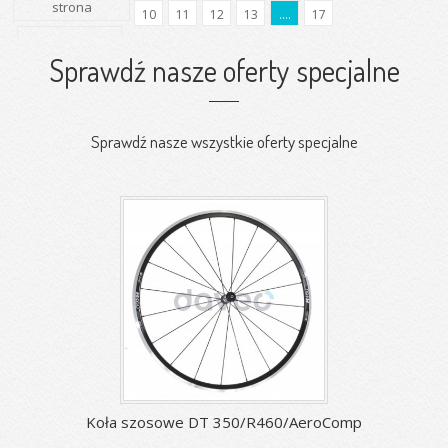
strona
10
11
12
13
....
17
Następna
strona
Sprawdź nasze oferty specjalne
Sprawdź nasze wszystkie oferty specjalne
Koła szosowe DT 350/R460/AeroComp