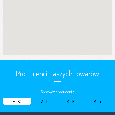
Producenci naszych towarów
Sprawdź producenta
A-C
D-J
K-P
R-Z