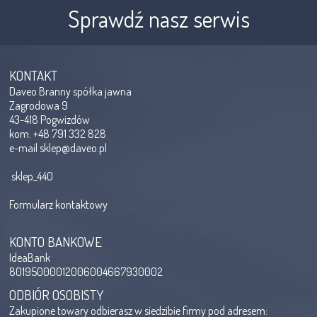
Sprawdź nasz serwis
KONTAKT
Daveo Branny spółka jawna
Zagrodowa 9
43-418 Pogwizdów
kom. +48 791 332 828
e-mail
sklep@daveo.pl
sklep_440
Formularz kontaktowy
KONTO BANKOWE
IdeaBank
80195000012006004667930002
ODBIÓR OSOBISTY
Zakupione towary odbierasz w siedzibie firmy pod adresem: