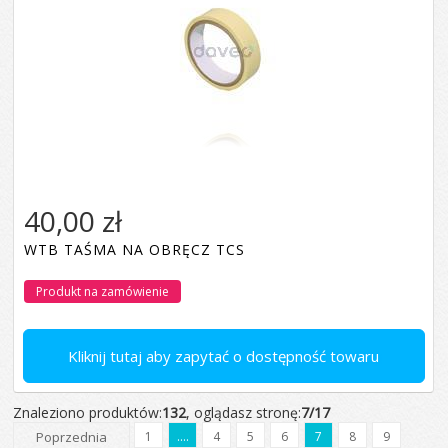
40,00 zł
WTB TAŚMA NA OBRĘCZ TCS
Produkt na zamówienie
Kliknij tutaj aby zapytać o dostępność towaru
Znaleziono produktów:
132
, oglądasz stronę:
7/17
Poprzednia
1
....
4
5
6
7
8
9