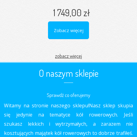
1 749,00 zł
Zobacz więcej
zobacz więcej
O naszym sklepie
Sprawdź co oferujemy
Witamy na stronie naszego sklepu!Nasz sklep skupia
się jedynie na tematyce kół rowerowych. Jeśli
szukasz lekkich i wytrzymałych, a zarazem nie
kosztujących majątek kół rowerowych to dobrze trafiłeś.