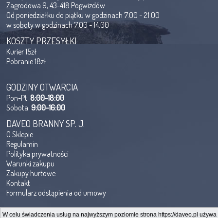
Zagrodowa 9, 43-418 Pogwizdów
Od poniedziałku do piątku w godzinach 7.00 - 21.00
w soboty w godzinach 7.00 - 14.00
KOSZTY PRZESYŁKI
Kurier 15zł
Pobranie 18zł
GODZINY OTWARCIA
Pon-Pt
8:00-18:00
Sobota
9:00-16:00
DAVEO BRANNY SP. J.
O Sklepie
Regulamin
Polityka prywatności
Warunki zakupu
Zakupy hurtowe
Kontakt
Formularz odstąpienia od umowy
W celu świadczenia usług na najwyższym poziomie strona https://daveo.pl używa