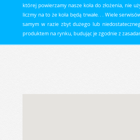
której powierzamy nasze koła do złożenia, nie uż
liczmy na to że koła będą trwałe. . . Wiele serwi
samym w razie zbyt dużego lub niedostatecznego
produktem na rynku, budując je zgodnie z zasadami