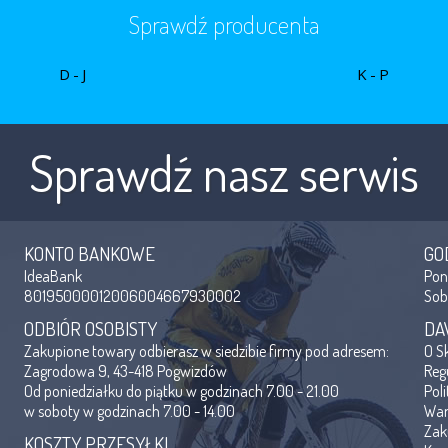
Sprawdź producenta
D-J
K-P
Sprawdź nasz serwis
KONTO BANKOWE
GO
IdeaBank
Po
80195000012006004667930002
So
ODBIÓR OSOBISTY
DA
Zakupione towary odbierasz w siedzibie firmy pod adresem:
O S
Zagrodowa 9, 43-418 Pogwizdów
Reg
Od poniedziałku do piątku w godzinach 7.00 - 21.00
Pol
w soboty w godzinach 7.00 - 14.00
War
Zak
KOSZTY PRZESYŁKI