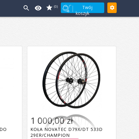
(0)
Twój
koszyk
1 000,00 zł
 DO
KOŁA NOVATEC D79X/DT 533D
29ER/CHAMPION