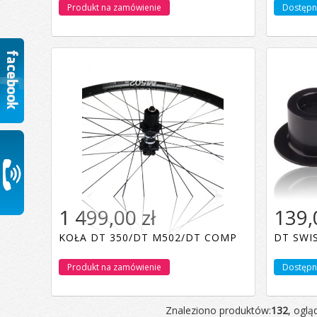
Produkt na zamówienie
Dostępn
1 499,00 zł
139,
KOŁA DT 350/DT M502/DT COMP
DT SWI
Produkt na zamówienie
Dostępn
Znaleziono produktów:
132
, oglą