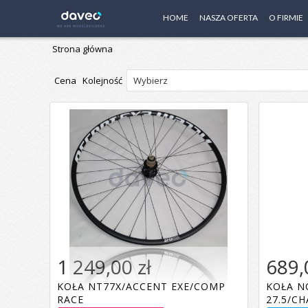
HOME
NASZA OFERTA
O FIRMIE
Strona główna
Cena Kolejność
1 249,00 zł
689,
KOŁA NT77X/ACCENT EXE/COMP
KOŁA N
RACE
27.5/C