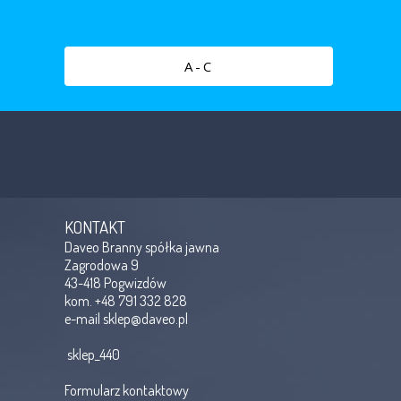
A-C
KONTAKT
Daveo Branny spółka jawna
Zagrodowa 9
43-418 Pogwizdów
kom. +48 791 332 828
e-mail
sklep@daveo.pl
sklep_440
Formularz kontaktowy