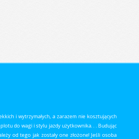
ekkich i wytrzymałych, a zarazem nie kosztujących
otu do wagi i stylu jazdy użytkownika. . . Budując
leży od tego jak zostały one złożone! Jeśli osoba