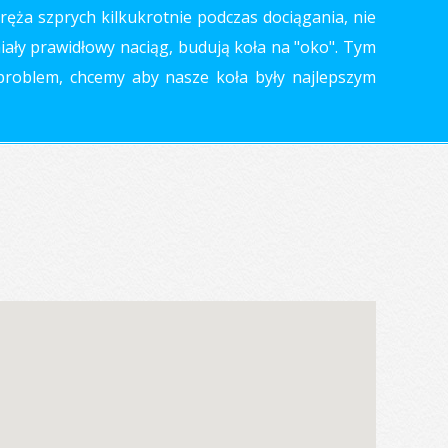
ręża szprych kilkukrotnie podczas dociągania, nie
miały prawidłowy naciąg, budują koła na "oko". Tym
 problem, chcemy aby nasze koła były najlepszym