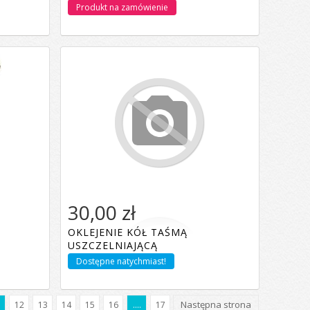
Produkt na zamówienie
30,00 zł
OKLEJENIE KÓŁ TAŚMĄ
Dodaj do koszyka
USZCZELNIAJĄCĄ
Dostępne natychmiast!
Następna strona
1
12
13
14
15
16
....
17