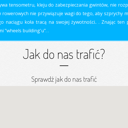
ywa tensometru, kleju do zabezpieczania gwintów, nie rozp
sów rowerowych nie przywiązuje wagi do tego, aby szprychy 
 naciągu koła tracą na swojej żywotności.. . Znając ten
 "wheels building'u". .
Jak do nas trafić?
Sprawdź jak do nas trafić