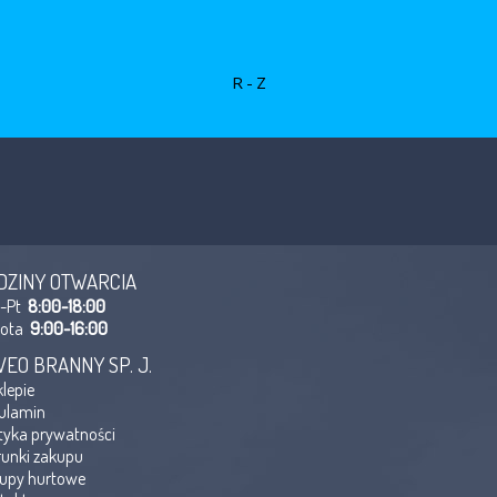
R-Z
DZINY OTWARCIA
n-Pt
8:00-18:00
bota
9:00-16:00
VEO BRANNY SP. J.
klepie
ulamin
ityka prywatności
unki zakupu
upy hurtowe