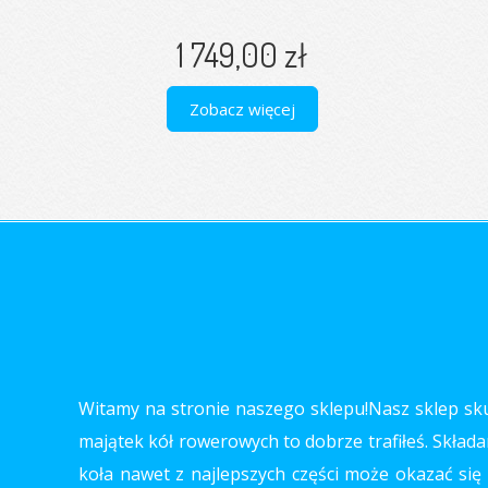
1 749,00 zł
Zobacz więcej
Witamy na stronie naszego sklepu!Nasz sklep skup
majątek kół rowerowych to dobrze trafiłeś. Składa
koła nawet z najlepszych części może okazać się 