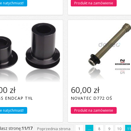
e natychmiast!
Produkt na zamówienie
00 zł
60,00 zł
SS ENDCAP TYŁ
NOVATEC D772 OŚ
Dodaj do koszyka
e natychmiast!
Produkt na zamówienie
dasz stronę:
11/17
Poprzednia strona
1
....
8
9
10
1