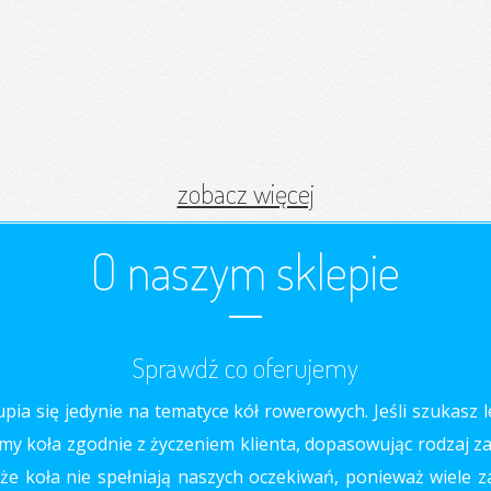
zobacz więcej
O naszym sklepie
Sprawdź co oferujemy
ia się jedynie na tematyce kół rowerowych. Jeśli szukasz l
my koła zgodnie z życzeniem klienta, dopasowując rodzaj zapl
że koła nie spełniają naszych oczekiwań, ponieważ wiele za