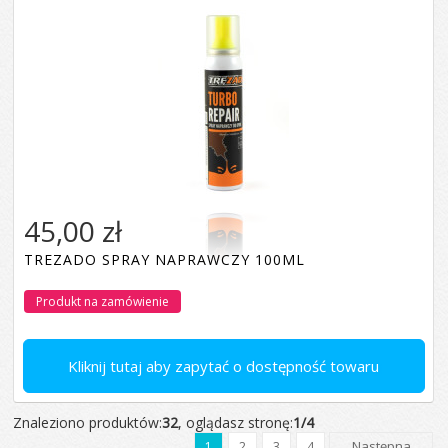
45,00 zł
TREZADO SPRAY NAPRAWCZY 100ML
Produkt na zamówienie
Kliknij tutaj aby zapytać o dostępność towaru
Znaleziono produktów:
32
, oglądasz stronę:
1/4
Następna
1
2
3
4