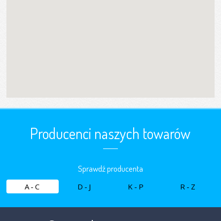
Producenci naszych towarów
Sprawdź producenta
A-C
D-J
K-P
R-Z