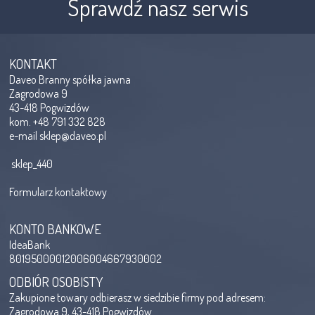
Sprawdź nasz serwis
KONTAKT
Daveo Branny spółka jawna
Zagrodowa 9
43-418 Pogwizdów
kom. +48 791 332 828
e-mail
sklep@daveo.pl
sklep_440
Formularz kontaktowy
KONTO BANKOWE
IdeaBank
80195000012006004667930002
ODBIÓR OSOBISTY
Zakupione towary odbierasz w siedzibie firmy pod adresem:
Zagrodowa 9, 43-418 Pogwizdów