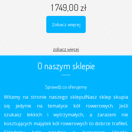
1 749,00 zł
Zobacz więcej
zobacz więcej
O naszym sklepie
Sprawdź co oferujemy
Witamy na stronie naszego sklepu!Nasz sklep skupia
się jedynie na tematyce kół rowerowych. Jeśli
szukasz lekkich i wytrzymałych, a zarazem nie
kosztujących majątek kół rowerowych to dobrze trafiłeś.