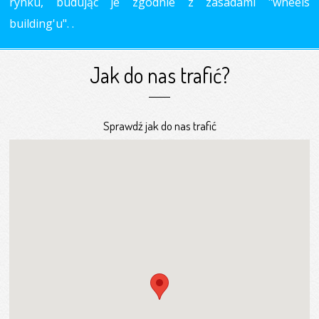
rynku, budując je zgodnie z zasadami "wheels
building'u". .
Jak do nas trafić?
Sprawdź jak do nas trafić