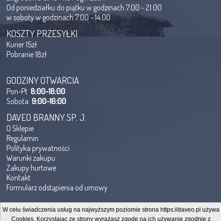
Od poniedziałku do piątku w godzinach 7.00 - 21.00
w soboty w godzinach 7.00 - 14.00
KOSZTY PRZESYŁKI
Kurier 15zł
Pobranie 18zł
GODZINY OTWARCIA
Pon-Pt
8:00-18:00
Sobota
9:00-16:00
DAVEO BRANNY SP. J.
O Sklepie
Regulamin
Polityka prywatności
Warunki zakupu
Zakupy hurtowe
Kontakt
Formularz odstąpienia od umowy
W celu świadczenia usług na najwyższym poziomie strona https://daveo.pl używa
Copyright@QShop.com.pl 2005 - 2019 - All rights reserved.
Cookies. Korzystając ze strony wyrażasz zgodę na ich używanie zgodnie z