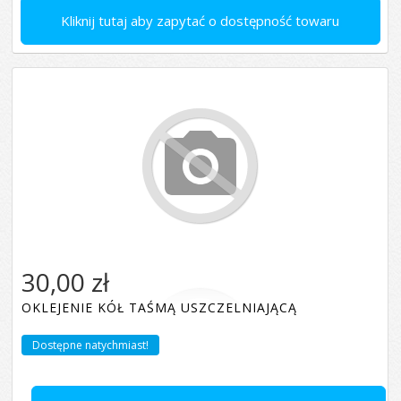
Kliknij tutaj aby zapytać o dostępność towaru
30,00 zł
OKLEJENIE KÓŁ TAŚMĄ USZCZELNIAJĄCĄ
Dostępne natychmiast!