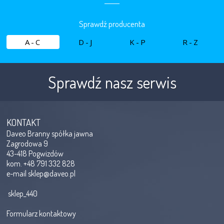
Sprawdź producenta
A-C
D-J
K-P
R-Z
Sprawdź nasz serwis
KONTAKT
Daveo Branny spółka jawna
Zagrodowa 9
43-418 Pogwizdów
kom. +48 791 332 828
e-mail
sklep@daveo.pl
sklep_440
Formularz kontaktowy