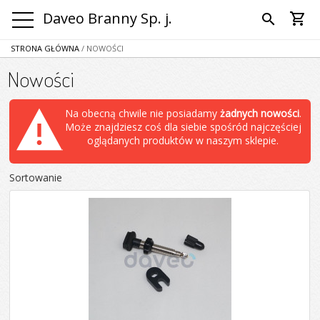
Daveo Branny Sp. j.
shopping_cart
search
STRONA GŁÓWNA
/ NOWOŚCI
Nowości
Na obecną chwile nie posiadamy
żadnych nowości
.
Może znajdziesz coś dla siebie spośród najczęściej
oglądanych produktów w naszym sklepie.
Sortowanie