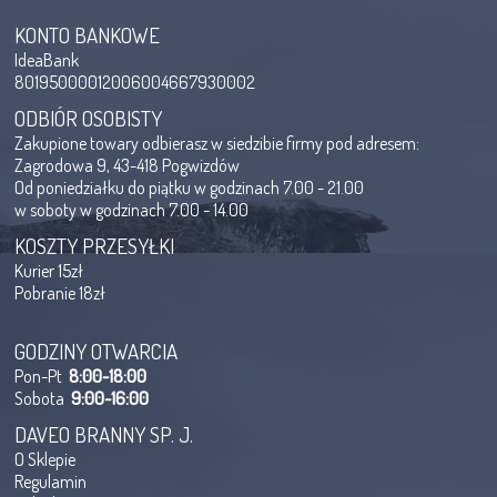
KONTO BANKOWE
IdeaBank
80195000012006004667930002
ODBIÓR OSOBISTY
Zakupione towary odbierasz w siedzibie firmy pod adresem:
Zagrodowa 9, 43-418 Pogwizdów
Od poniedziałku do piątku w godzinach 7.00 - 21.00
w soboty w godzinach 7.00 - 14.00
KOSZTY PRZESYŁKI
Kurier 15zł
Pobranie 18zł
GODZINY OTWARCIA
Pon-Pt
8:00-18:00
Sobota
9:00-16:00
DAVEO BRANNY SP. J.
O Sklepie
Regulamin