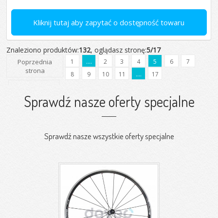
Kliknij tutaj aby zapytać o dostępność towaru
Znaleziono produktów:
132
, oglądasz stronę:
5/17
Poprzednia
1
....
2
3
4
5
6
7
strona
8
9
10
11
....
17
Następna
strona
Sprawdź nasze oferty specjalne
Sprawdź nasze wszystkie oferty specjalne