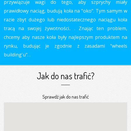
przywiązuje wagi do tego, aby szprychy miały
prawidłowy naciąg, budują koła na "oko". Tym samym w
razie zbyt dużego lub niedostatecznego naciągu koła
tracą na swojej żywotności.. . Znając ten problem,
chcemy aby nasze koła były najlepszym produktem na
rynku, budując je zgodnie z zasadami "wheels
building'u". .
Jak do nas trafić?
Sprawdź jak do nas trafić