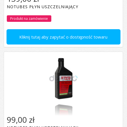
NOTUBES PŁYN USZCZELNIAJĄCY
Produkt na zamówienie
Kliknij tutaj aby zapytać o dostępność towaru
99,00 zł