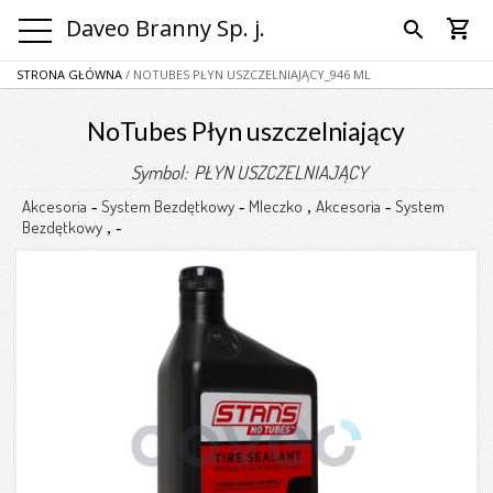
Daveo Branny Sp. j.
shopping_cart
search
STRONA GŁÓWNA
/ NOTUBES PŁYN USZCZELNIAJĄCY_946 ML
NoTubes Płyn uszczelniający
Symbol: PŁYN USZCZELNIAJĄCY
Akcesoria
System Bezdętkowy
Mleczko
Akcesoria
System
-
-
,
-
Bezdętkowy
,
-