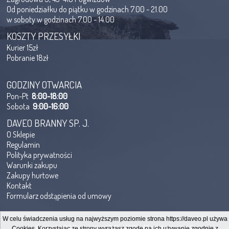
Od poniedziałku do piątku w godzinach 7.00 - 21.00
w soboty w godzinach 7.00 - 14.00
KOSZTY PRZESYŁKI
Kurier 15zł
Pobranie 18zł
GODZINY OTWARCIA
Pon-Pt
8:00-18:00
Sobota
9:00-16:00
DAVEO BRANNY SP. J.
O Sklepie
Regulamin
Polityka prywatności
Warunki zakupu
Zakupy hurtowe
Kontakt
Formularz odstąpienia od umowy
W celu świadczenia usług na najwyższym poziomie strona https://daveo.pl używa
Copyright@QShop.com.pl 2005 - 2019 - All rights reserved.
Cookies. Korzystając ze strony wyrażasz zgodę na ich używanie zgodnie z