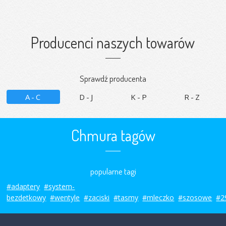
Producenci naszych towarów
Sprawdź producenta
A-C
D-J
K-P
R-Z
Chmura tagów
popularne tagi
#adaptery
#system-
bezdetkowy
#wentyle
#zaciski
#tasmy
#mleczko
#szosowe
#2