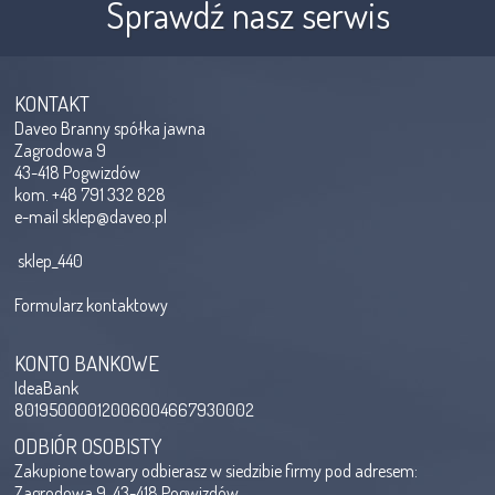
Sprawdź nasz serwis
KONTAKT
Daveo Branny spółka jawna
Zagrodowa 9
43-418 Pogwizdów
kom. +48 791 332 828
e-mail
sklep@daveo.pl
sklep_440
Formularz kontaktowy
KONTO BANKOWE
IdeaBank
80195000012006004667930002
ODBIÓR OSOBISTY
Zakupione towary odbierasz w siedzibie firmy pod adresem:
Zagrodowa 9, 43-418 Pogwizdów