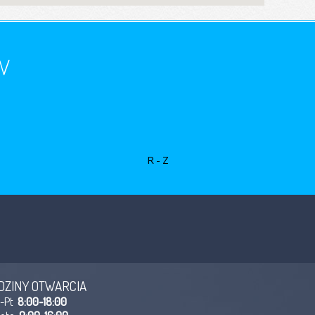
w
R-Z
DZINY OTWARCIA
n-Pt
8:00-18:00