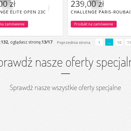
00 zł
239,00 zł
NGE ELITE OPEN 23C
CHALLENGE PARIS-ROUBAI
 na zamówienie
Produkt na zamówienie
:
132
, oglądasz stronę:
13/17
Poprzednia strona
1
....
10
1
prawdź nasze oferty specjal
Sprawdź nasze wszystkie oferty specjalne