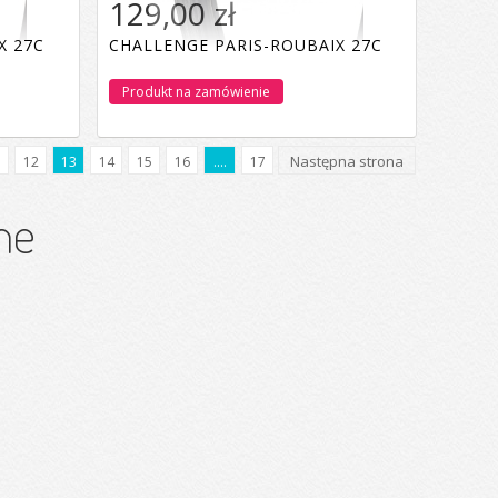
129,00 zł
X 27C
CHALLENGE PARIS-ROUBAIX 27C
Produkt na zamówienie
Następna strona
1
12
13
14
15
16
....
17
ne