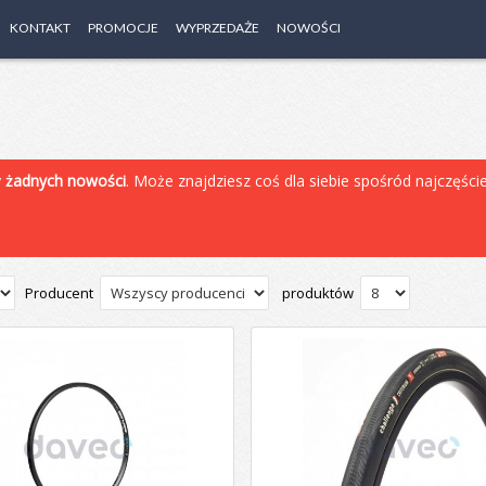
KONTAKT
PROMOCJE
WYPRZEDAŻE
NOWOŚCI
y
żadnych nowości
. Może znajdziesz coś dla siebie spośród najczęśc
Producent
produktów