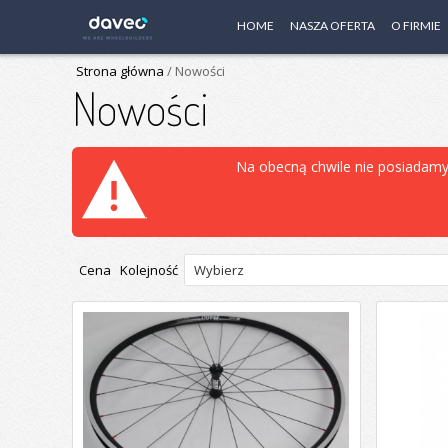
HOME
NASZA OFERTA
O FIRMIE
Strona główna
/ Nowości
Nowości
Na obecną chwile nie posiadam
Cena Kolejność