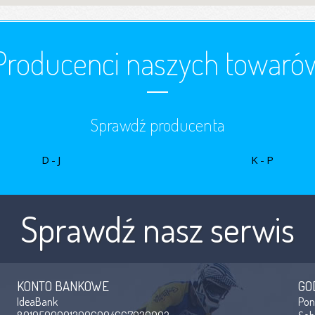
Producenci naszych towaró
Sprawdź producenta
D-J
K-P
Sprawdź nasz serwis
KONTO BANKOWE
GO
IdeaBank
Po