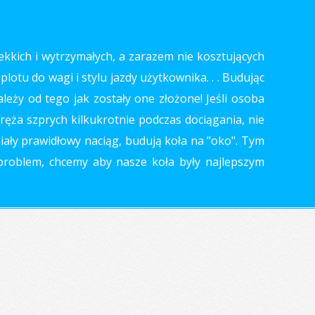
ekkich i wytrzymałych, a zarazem nie kosztujących
otu do wagi i stylu jazdy użytkownika. . . Budując
leży od tego jak zostały one złożone! Jeśli osoba
ręża szprych kilkukrotnie podczas dociągania, nie
miały prawidłowy naciąg, budują koła na "oko". Tym
 problem, chcemy aby nasze koła były najlepszym