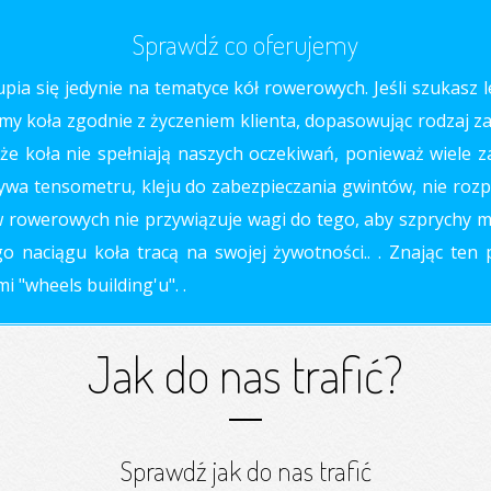
Sprawdź co oferujemy
ia się jedynie na tematyce kół rowerowych. Jeśli szukasz l
my koła zgodnie z życzeniem klienta, dopasowując rodzaj zapl
że koła nie spełniają naszych oczekiwań, ponieważ wiele za
ywa tensometru, kleju do zabezpieczania gwintów, nie rozp
sów rowerowych nie przywiązuje wagi do tego, aby szprychy 
 naciągu koła tracą na swojej żywotności.. . Znając ten
 "wheels building'u". .
Jak do nas trafić?
Sprawdź jak do nas trafić