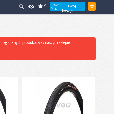
(0)
Twój
koszyk
iej oglądanych produktów w naszym sklepie.