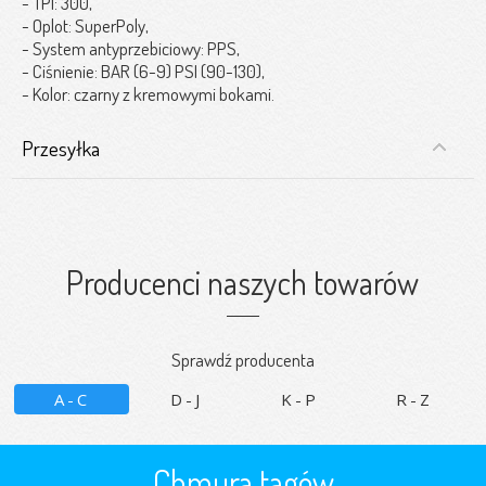
- TPI: 300,
- Oplot: SuperPoly,
- System antyprzebiciowy: PPS,
- Ciśnienie: BAR (6-9) PSI (90-130),
- Kolor: czarny z kremowymi bokami.
Przesyłka
Producenci naszych towarów
Sprawdź producenta
A-C
D-J
K-P
R-Z
Chmura tagów