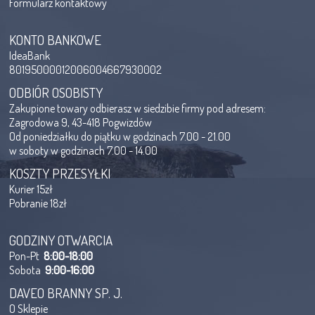
Formularz kontaktowy
KONTO BANKOWE
IdeaBank
80195000012006004667930002
ODBIÓR OSOBISTY
Zakupione towary odbierasz w siedzibie firmy pod adresem:
Zagrodowa 9, 43-418 Pogwizdów
Od poniedziałku do piątku w godzinach 7.00 - 21.00
w soboty w godzinach 7.00 - 14.00
KOSZTY PRZESYŁKI
Kurier 15zł
Pobranie 18zł
GODZINY OTWARCIA
Pon-Pt
8:00-18:00
Sobota
9:00-16:00
DAVEO BRANNY SP. J.
O Sklepie