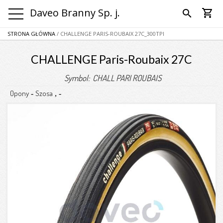
Daveo Branny Sp. j.
shopping_cart
search
STRONA GŁÓWNA
/ CHALLENGE PARIS-ROUBAIX 27C_300TPI
CHALLENGE Paris-Roubaix 27C
Symbol: CHALL PARI ROUBAIS
Opony
Szosa
-
,
-