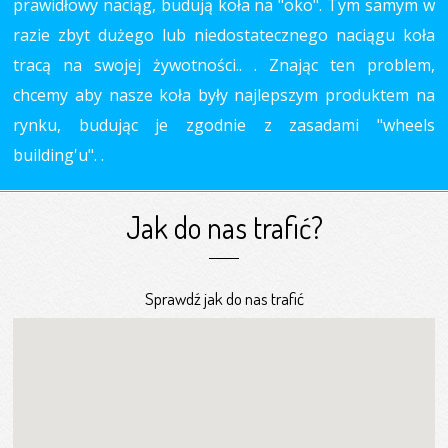
prawidłowy naciąg, budują koła na "oko". Tym samym w
razie zbyt dużego lub niedostatecznego naciągu koła
tracą na swojej żywotności.. . Znając ten problem,
chcemy aby nasze koła były najlepszym produktem na
rynku, budując je zgodnie z zasadami "wheels
building'u". .
Jak do nas trafić?
Sprawdź jak do nas trafić