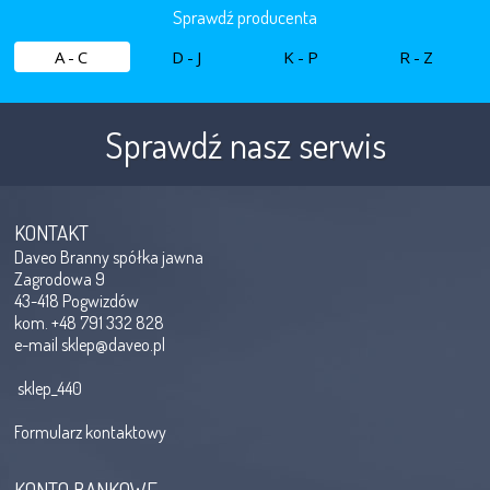
Sprawdź producenta
A-C
D-J
K-P
R-Z
Sprawdź nasz serwis
KONTAKT
Daveo Branny spółka jawna
Zagrodowa 9
43-418 Pogwizdów
kom. +48 791 332 828
e-mail
sklep@daveo.pl
sklep_440
Formularz kontaktowy
KONTO BANKOWE