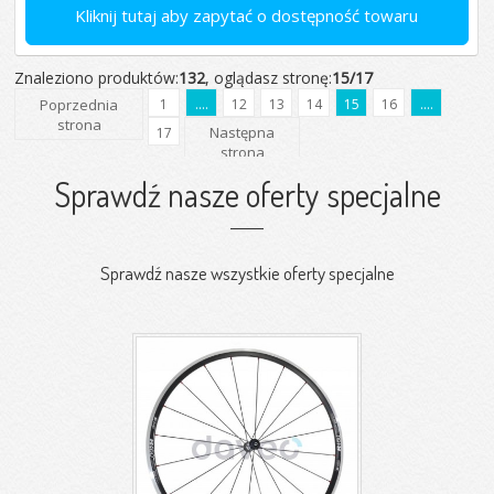
Kliknij tutaj aby zapytać o dostępność towaru
Znaleziono produktów:
132
, oglądasz stronę:
15/17
Poprzednia
1
....
12
13
14
15
16
....
strona
Następna
17
strona
Sprawdź nasze oferty specjalne
Sprawdź nasze wszystkie oferty specjalne