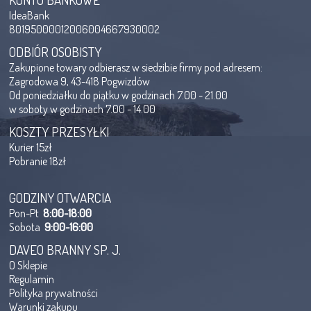
IdeaBank
80195000012006004667930002
ODBIÓR OSOBISTY
Zakupione towary odbierasz w siedzibie firmy pod adresem:
Zagrodowa 9, 43-418 Pogwizdów
Od poniedziałku do piątku w godzinach 7.00 - 21.00
w soboty w godzinach 7.00 - 14.00
KOSZTY PRZESYŁKI
Kurier 15zł
Pobranie 18zł
GODZINY OTWARCIA
Pon-Pt
8:00-18:00
Sobota
9:00-16:00
DAVEO BRANNY SP. J.
O Sklepie
Regulamin
Polityka prywatności
Warunki zakupu