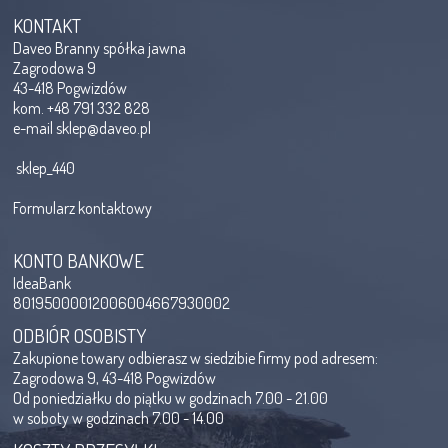
KONTAKT
Daveo Branny spółka jawna
Zagrodowa 9
43-418 Pogwizdów
kom. +48 791 332 828
e-mail
sklep@daveo.pl
sklep_440
Formularz kontaktowy
KONTO BANKOWE
IdeaBank
80195000012006004667930002
ODBIÓR OSOBISTY
Zakupione towary odbierasz w siedzibie firmy pod adresem:
Zagrodowa 9, 43-418 Pogwizdów
Od poniedziałku do piątku w godzinach 7.00 - 21.00
w soboty w godzinach 7.00 - 14.00