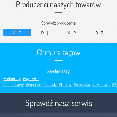
Producenci naszych towarów
Sprawdź producenta
A-C
D-J
K-P
R-Z
Chmura tagów
popularne tagi
#adaptery
#system-
bezdetkowy
#wentyle
#zaciski
#tasmy
#mleczko
#szosowe
#2
Sprawdź nasz serwis