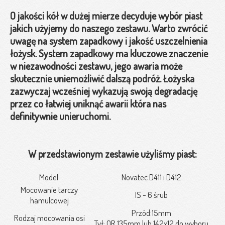
O jakości kół w dużej mierze decyduje wybór piast
jakich użyjemy do naszego zestawu. Warto zwrócić
uwagę na system zapadkowy i jakość uszczelnienia
łożysk. System zapadkowy ma kluczowe znaczenie
w niezawodności zestawu, jego awaria może
skutecznie uniemożliwić dalszą podróż. Łożyska
zazwyczaj wcześniej wykazują swoją degradację
przez co łatwiej uniknąć awarii która nas
definitywnie unieruchomi.
W przedstawionym zestawie użyliśmy piast:
Model:
Novatec D411 i D412
Mocowanie tarczy
IS - 6 śrub
hamulcowej
Przód:15mm
Rodzaj mocowania osi
Tył: QR 135mm lub 142x12 do wyboru