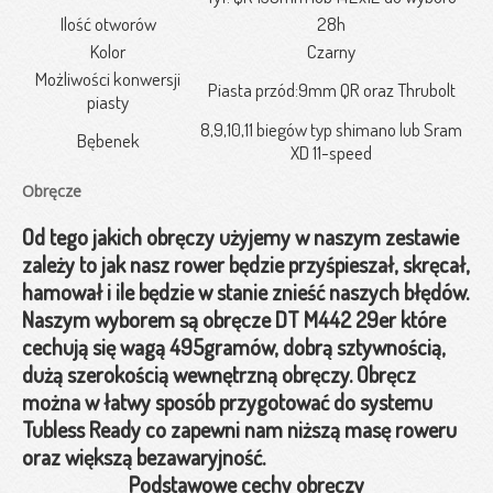
Ilość otworów
28h
Kolor
Czarny
Możliwości konwersji
Piasta przód:9mm QR oraz Thrubolt
piasty
8,9,10,11 biegów typ shimano lub Sram
Bębenek
XD 11-speed
Obręcze
Od tego jakich obręczy użyjemy w naszym zestawie
zależy to jak nasz rower będzie przyśpieszał, skręcał,
hamował i ile będzie w stanie znieść naszych błędów.
Naszym wyborem są obręcze DT M442 29er które
cechują się wagą 495gramów, dobrą sztywnością,
dużą szerokością wewnętrzną obręczy. Obręcz
można w łatwy sposób przygotować do systemu
Tubless Ready co zapewni nam niższą masę roweru
oraz większą bezawaryjność.
Podstawowe cechy obręczy