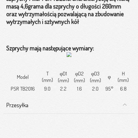
masą 4,6grama dla szprychy o długości 260mm
oraz wytrzymałością pozwalającą na zbudowanie
wytrzymałych i sztywnych kół
Szprychy mają następujące wymiary:
T
φD1
φD2
φD3
H
φ
Model
(mm)
(mm)
(mm)
(mm)
(mm)
PSR TB2016
9.0
2.2
1.6
2.0
95°
6.8
Przesyłka