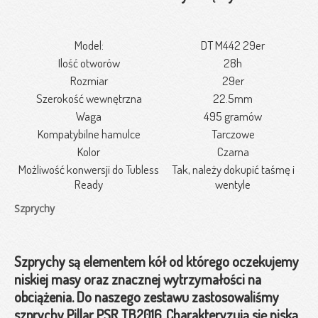
Model:
DT M442 29er
Ilość otworów
28h
Rozmiar
29er
Szerokość wewnętrzna
22.5mm
Waga
495 gramów
Kompatybilne hamulce
Tarczowe
Kolor
Czarna
Możliwość konwersji do Tubless
Tak, należy dokupić taśmę i
Ready
wentyle
Szprychy
Szprychy są elementem kół od którego oczekujemy
niskiej masy oraz znacznej wytrzymałości na
obciążenia. Do naszego zestawu zastosowaliśmy
szprychy Pillar PSR TB2016. Charakteryzują się niską