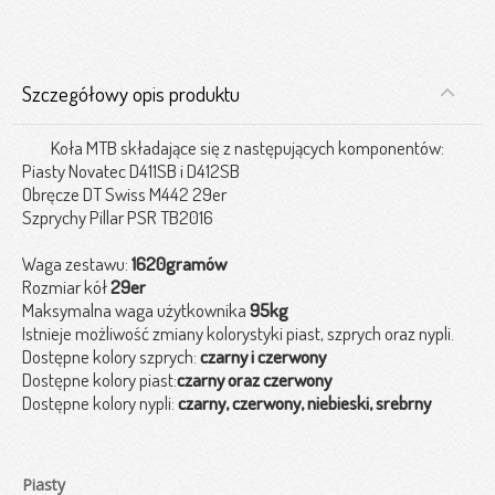
Szczegółowy opis produktu
Koła MTB składające się z następujących komponentów:
Piasty Novatec D411SB i D412SB
Obręcze DT Swiss M442 29er
Szprychy Pillar PSR TB2016
Waga zestawu:
1620gramów
Rozmiar kół
29er
Maksymalna waga użytkownika
95kg
Istnieje możliwość zmiany kolorystyki piast, szprych oraz nypli.
Dostępne kolory szprych:
czarny i czerwony
Dostępne kolory piast:
czarny oraz czerwony
Dostępne kolory nypli:
czarny, czerwony, niebieski, srebrny
Piasty