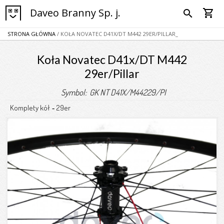
Daveo Branny Sp. j.
shopping_cart
search
STRONA GŁÓWNA
/ KOŁA NOVATEC D41X/DT M442 29ER/PILLAR_
Koła Novatec D41x/DT M442
29er/Pillar
Symbol: GK NT D41X/M44229/PI
Komplety kół
29er
-