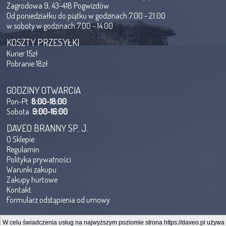
Zagrodowa 9, 43-418 Pogwizdów
Od poniedziałku do piątku w godzinach 7.00 - 21.00
w soboty w godzinach 7.00 - 14.00
KOSZTY PRZESYŁKI
Kurier 15zł
Pobranie 18zł
GODZINY OTWARCIA
Pon-Pt
8:00-18:00
Sobota
9:00-16:00
DAVEO BRANNY SP. J.
O Sklepie
Regulamin
Polityka prywatności
Warunki zakupu
Zakupy hurtowe
Kontakt
Formularz odstąpienia od umowy
W celu świadczenia usług na najwyższym poziomie strona https://daveo.pl używa