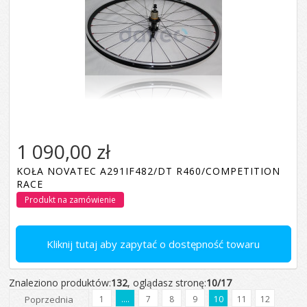
1 090,00 zł
KOŁA NOVATEC A291IF482/DT R460/COMPETITION
RACE
Produkt na zamówienie
Kliknij tutaj aby zapytać o dostępność towaru
Znaleziono produktów:
132
, oglądasz stronę:
10/17
Poprzednia
1
....
7
8
9
10
11
12