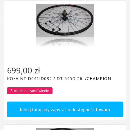
699,00 zł
KOŁA NT D041ID032 / DT 545D 26' /CHAMPION
Produkt na zamówienie
Kliknij tutaj aby zapytać o dostępność towaru