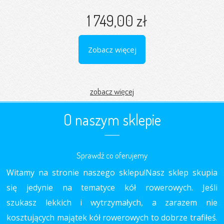
1 749,00 zł
Zobacz więcej
zobacz więcej
O naszym sklepie
Sprawdź co oferujemy
Witamy na stronie naszego sklepu!Nasz sklep skupia
się jedynie na tematyce kół rowerowych. Jeśli
szukasz lekkich i wytrzymałych, a zarazem nie
kosztujących majątek kół rowerowych to dobrze trafiłeś.