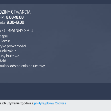
DZINY OTWARCIA
n-Pt
8:00-18:00
bota
9:00-16:00
VEO BRANNY SP. J.
klepie
ulamin
ityka prywatności
unki zakupu
upy hurtowe
takt
mularz odstąpienia od umowy
na ich używanie zgodnie z
polityką plików Cookies