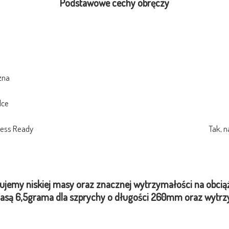
Podstawowe cechy obręczy
zna
lce
less Ready
Tak, n
ujemy niskiej masy oraz znacznej wytrzymałości na obcią
ką masą 6,5grama dla szprychy o długości 260mm oraz wyt