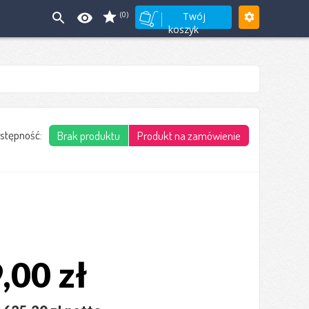
(0)
Twój
koszyk
stępność:
Brak produktu
Produkt na zamówienie
,00 zł