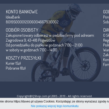
KONTO BANKOWE
GO
IdeaBank
Po
80195000012006004667930002
So
ODBIÓR OSOBISTY
DA
Zakupione towary odbierasz w siedzibie firmy pod adresem:
O S
Zagrodowa 9, 43-418 Pogwizdów
Reg
Od poniedziałku do piątku w godzinach 7.00 - 21.00
Pol
w soboty w godzinach 7.00 - 14.00
War
Zak
KOSZTY PRZESYŁKI
Kon
Kurier 15zł
For
Pobranie 18zł
Copyright@QShop.com.pl 2005 - 2019 - All rights reserved.
e strona https://daveo.pl używa Cookies. Korzystając ze strony wyrażasz zgodę 
Nie pokazuj więcej tego komunikatu