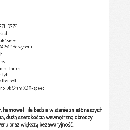
71 i D772
 śrub
lub 15mm
 142x12 do wyboru
2h
rny
9mm ThruBolt
 tył:
thrubolt
ano lub Sram XD 11-speed
, hamował i ile będzie w stanie znieść naszych
ą, dużą szerokością wewnętrzną obręczy.
eru oraz większą bezawaryjność.