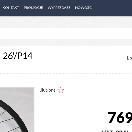
KONTAKT
PROMOCJE
WYPRZEDAŻE
NOWOŚCI
 26'/P14
Do
Ulubione
769