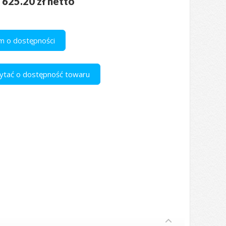
 625.20 zł netto
 o dostępności
apytać o dostępność towaru