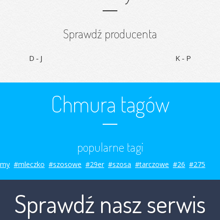
Sprawdź producenta
D-J
K-P
Chmura tagów
popularne tagi
smy
#mleczko
#szosowe
#29er
#szosa
#tarczowe
#26
#275
Sprawdź nasz serwis