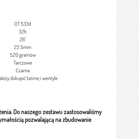
DT 533d
32h
26'
22.5mm
520 gramów
Tarczowe
Czarna
ależy dokupić taśmę i wentyle
żenia. Do naszego zestawu zastosowaliśmy
rzymałością pozwalającą na zbudowanie