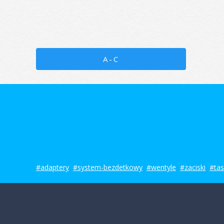
A-C
#adaptery
#system-bezdetkowy
#wentyle
#zaciski
#ta