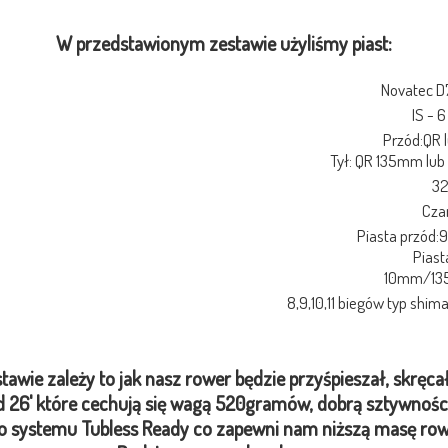
W przedstawionym zestawie użyliśmy piast:
Novatec D7
IS - 6
Przód:QR 
Tył: QR 135mm lub
3
Cza
Piasta przód:
Piasta
10mm/135 
8,9,10,11 biegów typ shim
wie zależy to jak nasz rower będzie przyśpieszał, skręcał
26' które cechują się wagą 520gramów, dobrą sztywności
 systemu Tubless Ready co zapewni nam niższą masę row