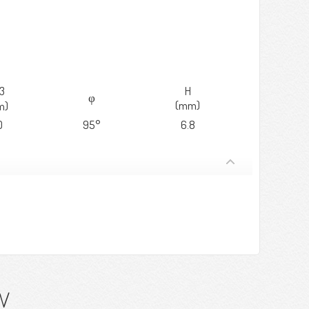
3
H
φ
(mm)
m)
0
95°
6.8
w