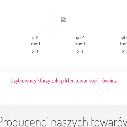
φD1
φD2
φD
(mm)
(mm)
(m
2.0
2.0
2.
Użytkownicy którzy zakupili ten towar kupili również
Producenci naszych towaró