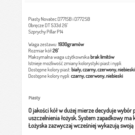
Piasty Novatec D771SB i D772SB
Obręcze DT 533d 26'
Szprychy Pillar P14
Waga zestawu:
1930gramów
Rozmiar kół
26'
Maksymalna waga użytkownika
brak limitów
Istnieje możliwość zmiany kolorystyki piast i nypli.
Dostępne kolory piast:
biały, czarny, czerwony, niebieski
Dostępne kolory nypli:
czarny, czerwony, niebieski
Piasty
O jakości kół w dużej mierze decyduje wybór 
uszczelnienia łożysk. System zapadkowy ma k
Łożyska zazwyczaj wcześniej wykazują swoją d