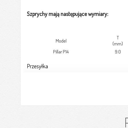
Szprychy mają następujące wymiary:
T
Model
(mm)
Pillar P14
9.0
Przesyłka