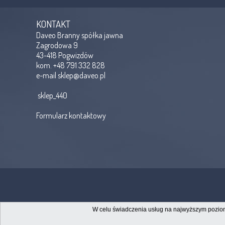
KONTAKT
Daveo Branny spółka jawna
Zagrodowa 9
43-418 Pogwizdów
kom. +48 791 332 828
e-mail
sklep@daveo.pl
sklep_440
Formularz kontaktowy
W celu świadczenia usług na najwyższym poziomi