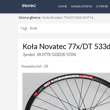
HOME
NASZA OFERTA
O FIRMIE
Strona główna
/ Koła Novatec 77x/DT 533d 26'/P14_
Tagi : Brak
Koła Novatec 77x/DT 533d
Symbol: GK D77X/533D26/STD14
Komplety kół
26
-