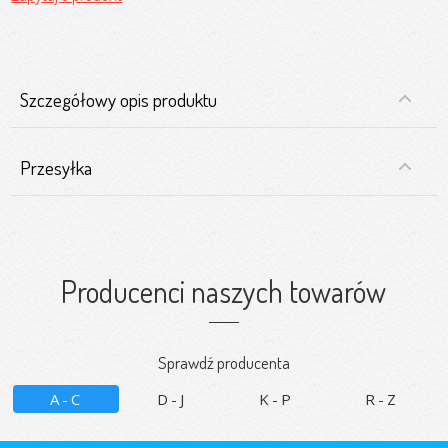
Szczegółowy opis produktu
Przesyłka
Producenci naszych towarów
Sprawdź producenta
A-C
D-J
K-P
R-Z