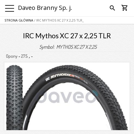
Daveo Branny Sp. j.
shopping_cart
search
STRONA GŁÓWNA
/ IRC MYTHOS XC 27 X 2,25 TLR_
IRC Mythos XC 27 x 2,25 TLR
Symbol: MYTHOS XC 27 X 2,25
Opony
27.5
-
,
-