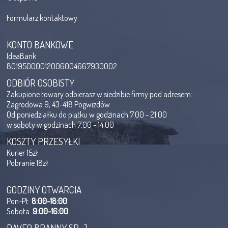
Formularz kontaktowy
KONTO BANKOWE
IdeaBank
80195000012006004667930002
ODBIÓR OSOBISTY
Zakupione towary odbierasz w siedzibie firmy pod adresem:
Zagrodowa 9, 43-418 Pogwizdów
Od poniedziałku do piątku w godzinach 7.00 - 21.00
w soboty w godzinach 7.00 - 14.00
KOSZTY PRZESYŁKI
Kurier 15zł
Pobranie 18zł
GODZINY OTWARCIA
Pon-Pt
8:00-18:00
Sobota
9:00-16:00
DAVEO BRANNY SP. J.