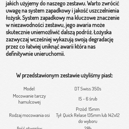
jakich użyjemy do naszego zestawu. Warto zwrócić
uwagę na system zapadkowy i jakość uszczelnienia
łożysk. System zapadkowy ma kluczowe znaczenie
w niezawodności zestawu, jego awaria może
skutecznie uniemożliwić dalszą podróż. Łożyska
zazwyczaj wcześniej wykazują swoją degradację
przez co łatwiej uniknąć awarii która nas
definitywnie unieruchomii.
W przedstawionym zestawie użyliśmy piast:
Model:
DT Swiss 350s
Mocowanie tarczy
IS - 6 śrub
hamulcowej
Przód: 15mm
Rodzaj mocowania osi
Tył: Quick Relase 135mm lub 142x12
do wyboru
Ilość otworów
28h