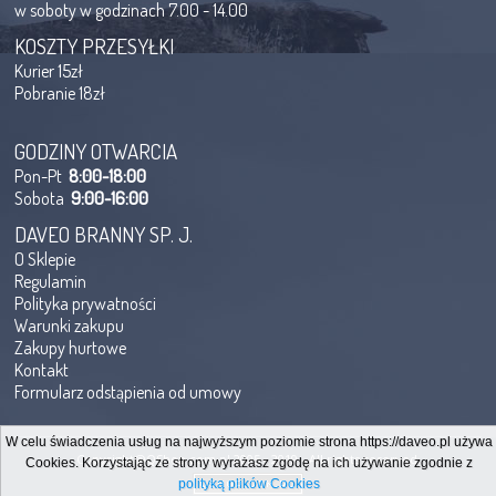
w soboty w godzinach 7.00 - 14.00
KOSZTY PRZESYŁKI
Kurier 15zł
Pobranie 18zł
GODZINY OTWARCIA
Pon-Pt
8:00-18:00
Sobota
9:00-16:00
DAVEO BRANNY SP. J.
O Sklepie
Regulamin
Polityka prywatności
Warunki zakupu
Zakupy hurtowe
Kontakt
Formularz odstąpienia od umowy
W celu świadczenia usług na najwyższym poziomie strona https://daveo.pl używa
Copyright@QShop.com.pl 2005 - 2019 - All rights reserved.
Cookies. Korzystając ze strony wyrażasz zgodę na ich używanie zgodnie z
polityką plików Cookies