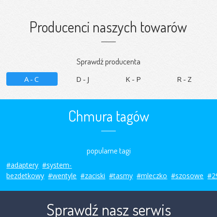
Producenci naszych towarów
Sprawdź producenta
A-C
D-J
K-P
R-Z
Chmura tagów
popularne tagi
#adaptery
#system-
bezdetkowy
#wentyle
#zaciski
#tasmy
#mleczko
#szosowe
#2
Sprawdź nasz serwis