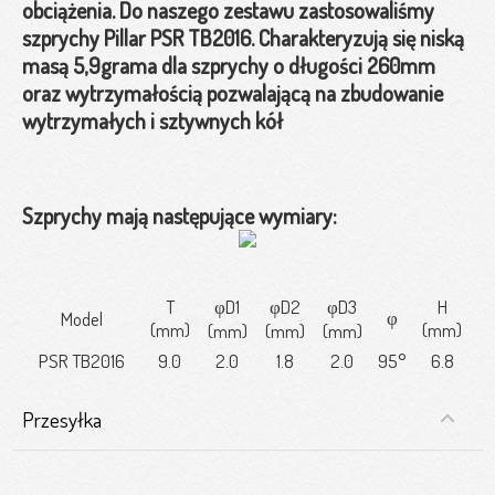
obciążenia. Do naszego zestawu zastosowaliśmy
szprychy Pillar PSR TB2016. Charakteryzują się niską
masą 5,9grama dla szprychy o długości 260mm
oraz wytrzymałością pozwalającą na zbudowanie
wytrzymałych i sztywnych kół
Szprychy mają następujące wymiary:
T
φD1
φD2
φD3
H
φ
Model
(mm)
(mm)
(mm)
(mm)
(mm)
PSR TB2016
9.0
2.0
1.8
2.0
95°
6.8
Przesyłka