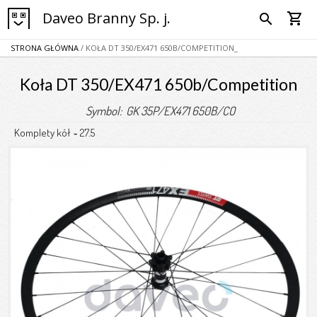
Daveo Branny Sp. j.
shopping_cart
search
STRONA GŁÓWNA
/ KOŁA DT 350/EX471 650B/COMPETITION_
Koła DT 350/EX471 650b/Competition
Symbol: GK 35P/EX471 650B/CO
Komplety kół
27.5
-