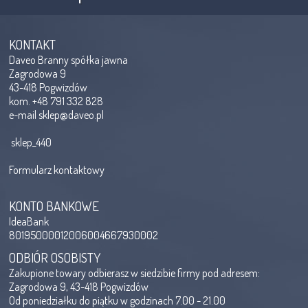
KONTAKT
Daveo Branny spółka jawna
Zagrodowa 9
43-418 Pogwizdów
kom. +48 791 332 828
e-mail
sklep@daveo.pl
sklep_440
Formularz kontaktowy
KONTO BANKOWE
IdeaBank
80195000012006004667930002
ODBIÓR OSOBISTY
Zakupione towary odbierasz w siedzibie firmy pod adresem:
Zagrodowa 9, 43-418 Pogwizdów
Od poniedziałku do piątku w godzinach 7.00 - 21.00