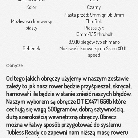
Kolor
Czarny
Piasta przód: 9mm qr lub 9mm
Możliwości konwersji
ThruBolt
piasty
Piasta tył:
10mm/135 thrubolt
8,9,10 biegów typ shimano
Bębenek
Możliwość konwersji na Sram XD 11-
speed
Obręcze
Od tego jakich obręczy użyjemy w naszym zestawie
zależy to jak nasz rower będzie przyśpieszał, skręcał,
hamował i ile będzie w stanie znieść naszych błędów.
Naszym wyborem są obręcze DT EX471 650b które
cechują się wagą 500gramów, dobrą sztywnością,
dużą szerokością wewnętrzną obręczy. Obręcz
można w łatwy sposób przygotować do systemu
Tubless Ready co zapewni nam niższą masę roweru