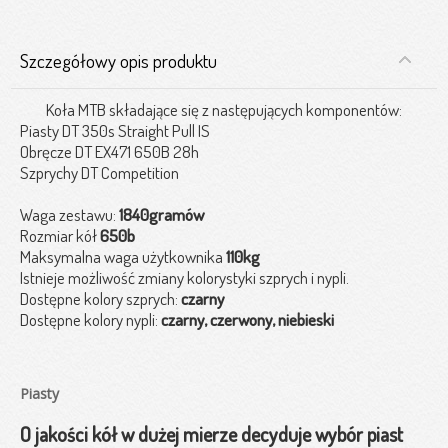
Szczegółowy opis produktu
Koła MTB składające się z następujących komponentów:
Piasty DT 350s Straight Pull IS
Obręcze DT EX471 650B 28h
Szprychy DT Competition
Waga zestawu:
1840gramów
Rozmiar kół
650b
Maksymalna waga użytkownika
110kg
Istnieje możliwość zmiany kolorystyki szprych i nypli.
Dostępne kolory szprych:
czarny
Dostępne kolory nypli:
czarny, czerwony, niebieski
Piasty
O jakości kół w dużej mierze decyduje wybór piast