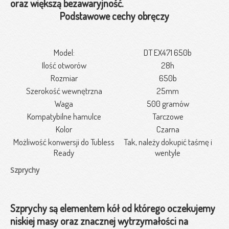
oraz większą bezawaryjność.
Podstawowe cechy obręczy
Model:
DT EX471 650b
Ilość otworów
28h
Rozmiar
650b
Szerokość wewnętrzna
25mm
Waga
500 gramów
Kompatybilne hamulce
Tarczowe
Kolor
Czarna
Możliwość konwersji do Tubless
Tak, należy dokupić taśmę i
Ready
wentyle
Szprychy
Szprychy są elementem kół od którego oczekujemy
niskiej masy oraz znacznej wytrzymałości na