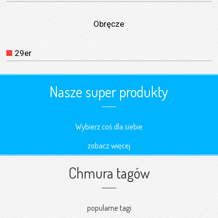
Obręcze
29er
Nasze super produkty
Wybierz coś dla siebie
zobacz więcej
Chmura tagów
popularne tagi