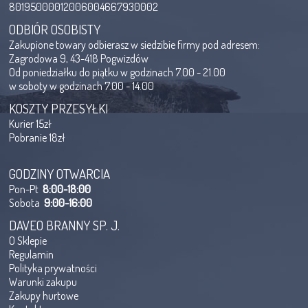
80195000012006004667930002
ODBIÓR OSOBISTY
Zakupione towary odbierasz w siedzibie firmy pod adresem:
Zagrodowa 9, 43-418 Pogwizdów
Od poniedziałku do piątku w godzinach 7.00 - 21.00
w soboty w godzinach 7.00 - 14.00
KOSZTY PRZESYŁKI
Kurier 15zł
Pobranie 18zł
GODZINY OTWARCIA
Pon-Pt
8:00-18:00
Sobota
9:00-16:00
DAVEO BRANNY SP. J.
O Sklepie
Regulamin
Polityka prywatności
Warunki zakupu
Zakupy hurtowe