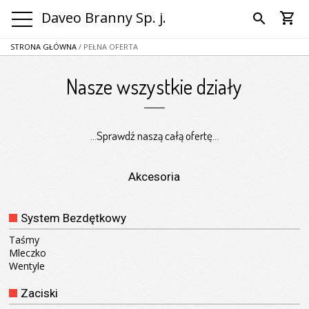
Daveo Branny Sp. j.
shopping_cart
search
STRONA GŁÓWNA
/ PEŁNA OFERTA
Nasze wszystkie działy
...Sprawdź naszą całą ofertę...
Akcesoria
System Bezdętkowy
Taśmy
Mleczko
Wentyle
Zaciski