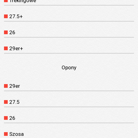
Trekingowe
27.5+
26
29er+
Opony
29er
27.5
26
Szosa