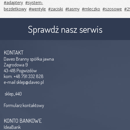
#adaptery
#system-
bezdetkowy
#wentyle
#zaciski
#tasmy
#mleczko
#szosowe
#2
Sprawdź nasz serwis
KONTAKT
Daveo Branny spółka jawna
Zagrodowa 9
43-418 Pogwizdów
kom. +48 791 332 828
e-mail
sklep@daveo.pl
sklep_440
Formularz kontaktowy
KONTO BANKOWE
IdeaBank