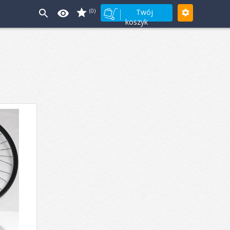
(0)
Twój
koszyk