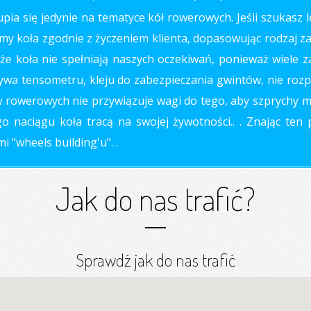
ia się jedynie na tematyce kół rowerowych. Jeśli szukasz l
my koła zgodnie z życzeniem klienta, dopasowując rodzaj zapl
że koła nie spełniają naszych oczekiwań, ponieważ wiele za
ywa tensometru, kleju do zabezpieczania gwintów, nie rozp
sów rowerowych nie przywiązuje wagi do tego, aby szprychy 
 naciągu koła tracą na swojej żywotności.. . Znając ten
 "wheels building'u". .
Jak do nas trafić?
Sprawdź jak do nas trafić