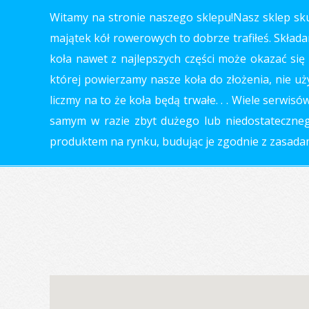
Witamy na stronie naszego sklepu!Nasz sklep skup
majątek kół rowerowych to dobrze trafiłeś. Składa
koła nawet z najlepszych części może okazać się 
której powierzamy nasze koła do złożenia, nie uż
liczmy na to że koła będą trwałe. . . Wiele serwi
samym w razie zbyt dużego lub niedostatecznego
produktem na rynku, budując je zgodnie z zasadami