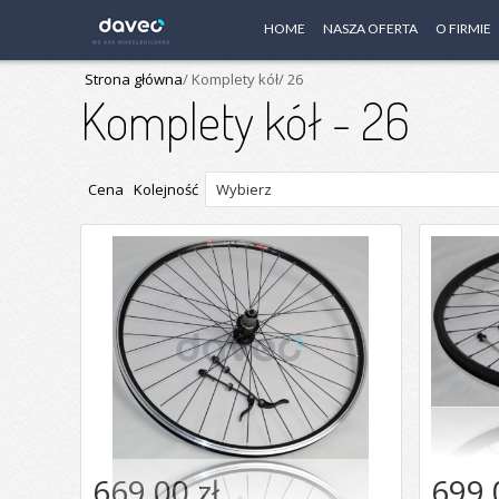
HOME
NASZA OFERTA
O FIRMIE
Strona główna
/ Komplety kół
/ 26
Komplety kół - 26
Cena Kolejność
669,00 zł
699,