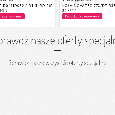
 D041ID032 / DT 545D 26'
KOŁA NOVATEC 77X/DT 53
ION
26'/P14
 na zamówienie
Produkt na zamówienie
prawdź nasze oferty specjal
Sprawdź nasze wszystkie oferty specjalne