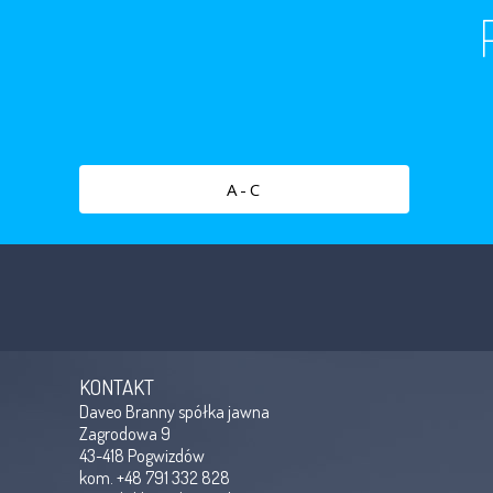
A-C
KONTAKT
Daveo Branny spółka jawna
Zagrodowa 9
43-418 Pogwizdów
kom. +48 791 332 828