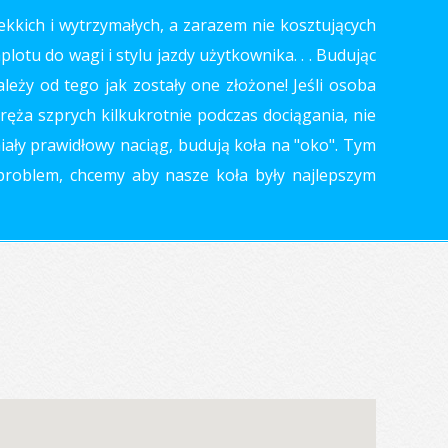
ekkich i wytrzymałych, a zarazem nie kosztujących
otu do wagi i stylu jazdy użytkownika. . . Budując
leży od tego jak zostały one złożone! Jeśli osoba
ręża szprych kilkukrotnie podczas dociągania, nie
miały prawidłowy naciąg, budują koła na "oko". Tym
 problem, chcemy aby nasze koła były najlepszym