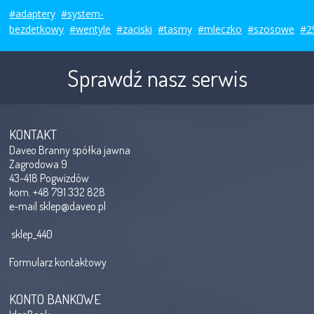
#adaptery
#system-
bezdetkowy
#wentyle
#zaciski
#tasmy
#mleczko
#szosowe
#2
Sprawdź nasz serwis
KONTAKT
Daveo Branny spółka jawna
Zagrodowa 9
43-418 Pogwizdów
kom. +48 791 332 828
e-mail
sklep@daveo.pl
sklep_440
Formularz kontaktowy
KONTO BANKOWE