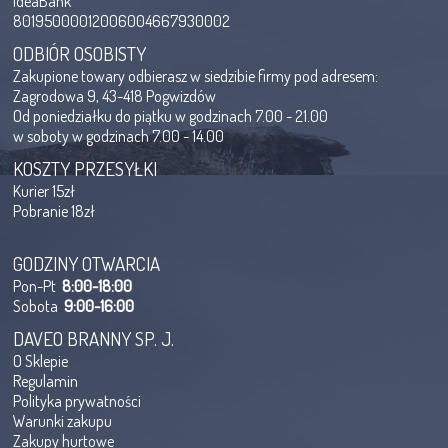
IdeaBank
80195000012006004667930002
ODBIÓR OSOBISTY
Zakupione towary odbierasz w siedzibie firmy pod adresem:
Zagrodowa 9, 43-418 Pogwizdów
Od poniedziałku do piątku w godzinach 7.00 - 21.00
w soboty w godzinach 7.00 - 14.00
KOSZTY PRZESYŁKI
Kurier 15zł
Pobranie 18zł
GODZINY OTWARCIA
Pon-Pt
8:00-18:00
Sobota
9:00-16:00
DAVEO BRANNY SP. J.
O Sklepie
Regulamin
Polityka prywatności
Warunki zakupu
Zakupy hurtowe