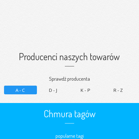
Producenci naszych towarów
Sprawdź producenta
A-C
D-J
K-P
R-Z
Chmura tagów
popularne tagi