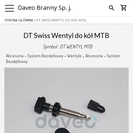
Daveo Branny Sp. j.
shopping_cart
search
STRONA GŁÓWNA
/ DT SWISS WENTYL DO KÓŁ MTB_
DT Swiss Wentyl do kół MTB
Symbol: DT WENTYL MTB
Akcesoria
System Bezdętkowy
Wentyle
Akcesoria
System
-
-
,
-
Bezdętkowy