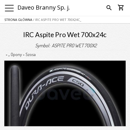
Daveo Branny Sp. j.
shopping_cart
search
STRONA GŁÓWNA
/ IRC ASPITE PRO WET 700X24C_
IRC Aspite Pro Wet 700x24c
Symbol: ASPITE PRO WET 700X2
Opony
Szosa
-
,
-