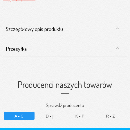
Szczegółowy opis produktu
Przesyłka
Producenci naszych towarów
Sprawdź producenta
A-C
D-J
K-P
R-Z