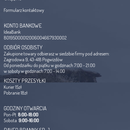
Formularz kontaktowy
KONTO BANKOWE
IdeaBank
80195000012006004667930002
ODBIÓR OSOBISTY
Zakupione towary odbierasz w siedzibie firmy pod adresem:
Zagrodowa 9, 43-418 Pogwizdów
Od poniedziałku do piątku w godzinach 7.00 - 21.00
w soboty w godzinach 7.00 - 14.00
KOSZTY PRZESYŁKI
Kurier 15zł
Pobranie 18zł
GODZINY OTWARCIA
Pon-Pt
8:00-18:00
Sobota
9:00-16:00
DAVEO BRANNY SP. J.