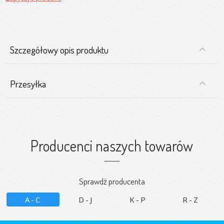
Szczegółowy opis produktu
Przesyłka
Producenci naszych towarów
Sprawdź producenta
A-C
D-J
K-P
R-Z