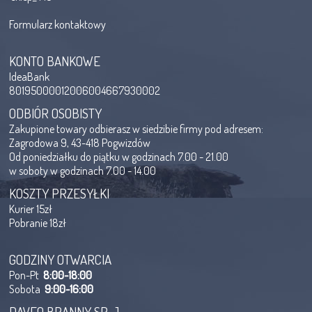
Formularz kontaktowy
KONTO BANKOWE
IdeaBank
80195000012006004667930002
ODBIÓR OSOBISTY
Zakupione towary odbierasz w siedzibie firmy pod adresem:
Zagrodowa 9, 43-418 Pogwizdów
Od poniedziałku do piątku w godzinach 7.00 - 21.00
w soboty w godzinach 7.00 - 14.00
KOSZTY PRZESYŁKI
Kurier 15zł
Pobranie 18zł
GODZINY OTWARCIA
Pon-Pt
8:00-18:00
Sobota
9:00-16:00
DAVEO BRANNY SP. J.