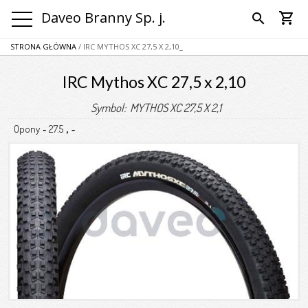
Daveo Branny Sp. j.
shopping_cart
search
STRONA GŁÓWNA
/ IRC MYTHOS XC 27,5 X 2,10_
IRC Mythos XC 27,5 x 2,10
Symbol: MYTHOS XC 27,5 X 2,1
Opony
27.5
-
,
-