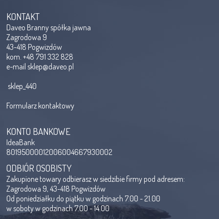
KONTAKT
Daveo Branny spółka jawna
Zagrodowa 9
43-418 Pogwizdów
kom. +48 791 332 828
e-mail
sklep@daveo.pl
sklep_440
Formularz kontaktowy
KONTO BANKOWE
IdeaBank
80195000012006004667930002
ODBIÓR OSOBISTY
Zakupione towary odbierasz w siedzibie firmy pod adresem:
Zagrodowa 9, 43-418 Pogwizdów
Od poniedziałku do piątku w godzinach 7.00 - 21.00
w soboty w godzinach 7.00 - 14.00