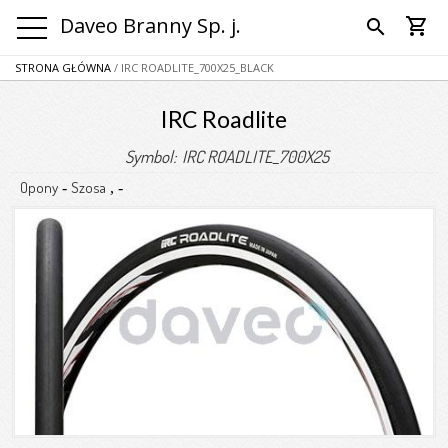
Daveo Branny Sp. j.
shopping_cart
search
STRONA GŁÓWNA
/ IRC ROADLITE_700X25_BLACK
IRC Roadlite
Symbol: IRC ROADLITE_700X25
Opony
Szosa
-
,
-