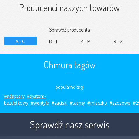
Producenci naszych towarów
Sprawdź producenta
A-C
D-J
K-P
R-Z
Chmura tagów
popularne tagi
#adaptery
#system-
bezdetkowy
#wentyle
#zaciski
#tasmy
#mleczko
#szosowe
#2
Sprawdź nasz serwis