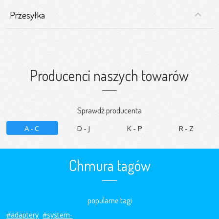
Przesyłka
Producenci naszych towarów
Sprawdź producenta
A-C
D-J
K-P
R-Z
Chmura tagów
popularne tagi
#adaptery
#system-