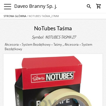
Daveo Branny Sp. j.
shopping_cart
search
STRONA GŁÓWNA
/ NOTUBES TAŚMA_27MM
NoTubes Taśma
Symbol: NOTUBES TASMA 27
Akcesoria
System Bezdętkowy
Taśmy
Akcesoria
System
-
-
,
-
Bezdętkowy