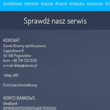
bezdetkowy
#wentyle
#zaciski
#tasmy
#mleczko
#szosowe
#2
Sprawdź nasz serwis
KONTAKT
Daveo Branny spółka jawna
Zagrodowa 9
43-418 Pogwizdów
kom. +48 791 332 828
e-mail
sklep@daveo.pl
sklep_440
Formularz kontaktowy
KONTO BANKOWE
IdeaBank
80195000012006004667930002