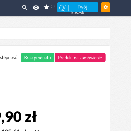
(0)
Twój
koszyk
stępność:
Brak produktu
Produkt na zamówienie
,90 zł