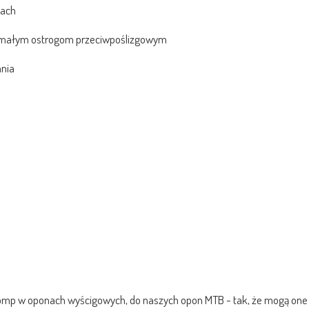
kach
rzymałym ostrogom przeciwpoślizgowym
ania
omp w oponach wyścigowych, do naszych opon MTB - tak, że mogą one r