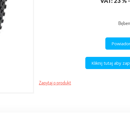
VAT: 23 % -
Bębe
Powiadom
Kliknij tutaj aby z
Zapytaj o produkt