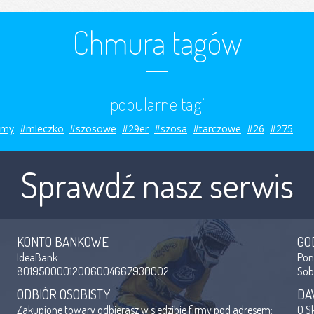
Chmura tagów
popularne tagi
smy
#mleczko
#szosowe
#29er
#szosa
#tarczowe
#26
#275
Sprawdź nasz serwis
KONTO BANKOWE
GO
IdeaBank
Po
80195000012006004667930002
So
ODBIÓR OSOBISTY
DA
Zakupione towary odbierasz w siedzibie firmy pod adresem:
O S