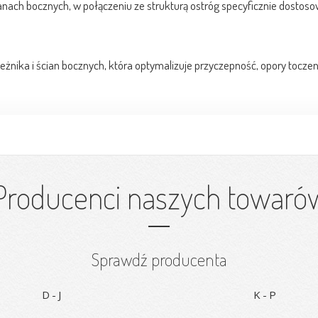
nach bocznych, w połączeniu ze strukturą ostróg specyficznie dostos
żnika i ścian bocznych, która optymalizuje przyczepność, opory toczeni
Producenci naszych towaró
Sprawdź producenta
D-J
K-P