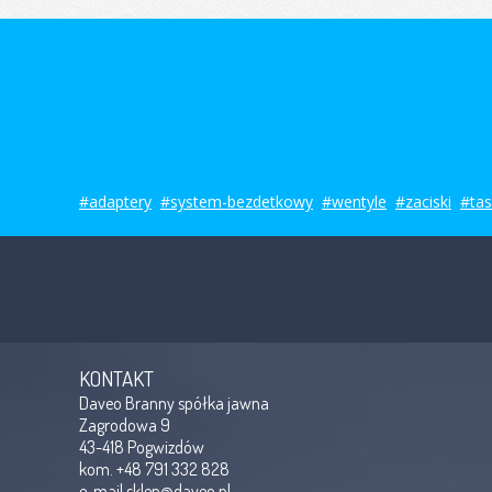
#adaptery
#system-bezdetkowy
#wentyle
#zaciski
#ta
KONTAKT
Daveo Branny spółka jawna
Zagrodowa 9
43-418 Pogwizdów
kom. +48 791 332 828
e-mail
sklep@daveo.pl