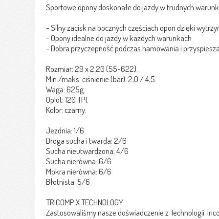
Sportowe opony doskonałe do jazdy w trudnych warun
- Silny zacisk na bocznych częściach opon dzięki wyt
- Opony idealne do jazdy w każdych warunkach
- Dobra przyczepność podczas hamowania i przyspiesz
Rozmiar: 29 x 2,20 (55-622).
Min./maks. ciśnienie (bar): 2,0 / 4,5.
Waga: 625g.
Oplot: 120 TPI.
Kolor: czarny.
Jezdnia: 1/6
Droga sucha i twarda: 2/6
Sucha nieutwardzona: 4/6
Sucha nierówna: 6/6
Mokra nierówna: 6/6
Błotnista: 5/6
TRICOMP X TECHNOLOGY
Zastosowaliśmy nasze doświadczenie z Technologii Tric