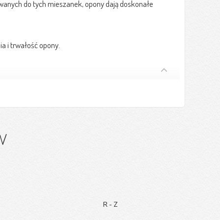
owanych do tych mieszanek, opony dają doskonałe
a i trwałość opony.
w
R-Z