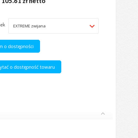
 105.61 zł netto
nek
 o dostępności
apytać o dostępność towaru