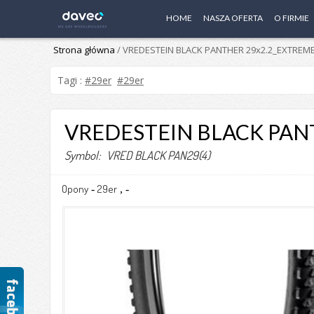
HOME
NASZA OFERTA
O FIRMIE
Strona główna
/ VREDESTEIN BLACK PANTHER 29x2.2_EXTREME
Tagi :
#29er
#29er
VREDESTEIN BLACK PANT
Symbol: VRED BLACK PAN29(4)
Opony
29er
-
,
-