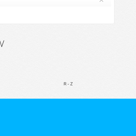
w
R-Z