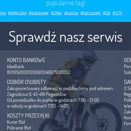
popularne tagi
smy
#mleczko
#szosowe
#29er
#szosa
#tarczowe
#26
#275
Sprawdź nasz serwis
KONTO BANKOWE
GO
IdeaBank
Po
80195000012006004667930002
So
ODBIÓR OSOBISTY
DA
Zakupione towary odbierasz w siedzibie firmy pod adresem:
O S
Zagrodowa 9, 43-418 Pogwizdów
Reg
Od poniedziałku do piątku w godzinach 7.00 - 21.00
Pol
w soboty w godzinach 7.00 - 14.00
War
Zak
KOSZTY PRZESYŁKI
Kon
Kurier 15zł
For
Pobranie 18zł