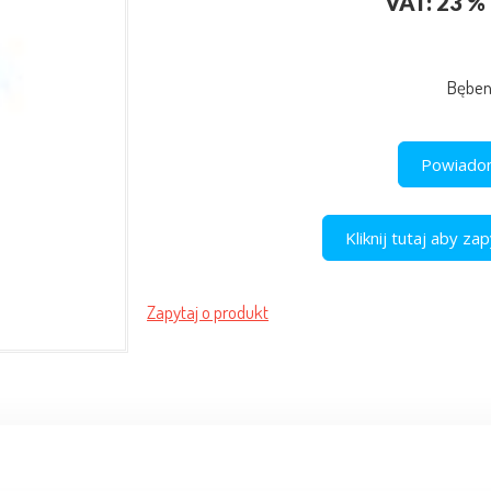
VAT: 23 % 
Bębe
Powiadom
Kliknij tutaj aby z
Zapytaj o produkt