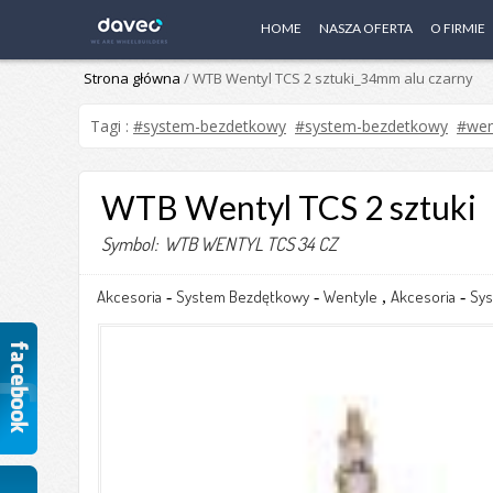
HOME
NASZA OFERTA
O FIRMIE
Strona główna
/ WTB Wentyl TCS 2 sztuki_34mm alu czarny
Tagi :
#system-bezdetkowy
#system-bezdetkowy
#wen
WTB Wentyl TCS 2 sztuki
Symbol: WTB WENTYL TCS 34 CZ
Akcesoria
System Bezdętkowy
Wentyle
Akcesoria
Sy
-
-
,
-