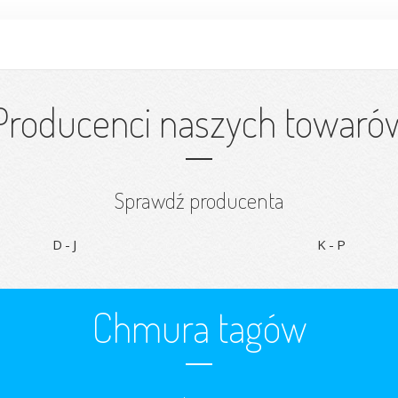
Producenci naszych towaró
Sprawdź producenta
D-J
K-P
Chmura tagów