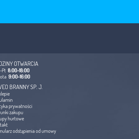
DZINY OTWARCIA
n-Pt
8:00-18:00
bota
9:00-16:00
VEO BRANNY SP. J.
klepie
ulamin
ityka prywatności
unki zakupu
upy hurtowe
takt
mularz odstąpienia od umowy