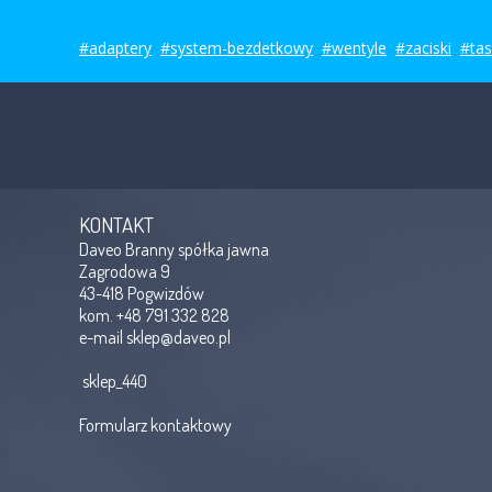
#adaptery
#system-bezdetkowy
#wentyle
#zaciski
#ta
KONTAKT
Daveo Branny spółka jawna
Zagrodowa 9
43-418 Pogwizdów
kom. +48 791 332 828
e-mail
sklep@daveo.pl
sklep_440
Formularz kontaktowy