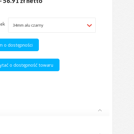
- 56.91 zł netto
nek
 o dostępności
apytać o dostępność towaru