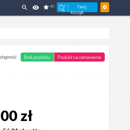
(0)
Twój
koszyk
stępność:
Brak produktu
Produkt na zamówienie
00 zł