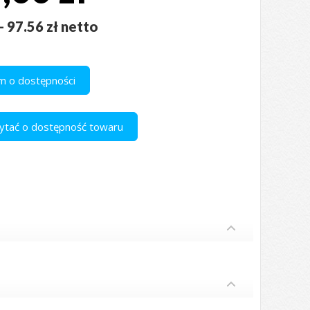
- 97.56 zł netto
 o dostępności
apytać o dostępność towaru