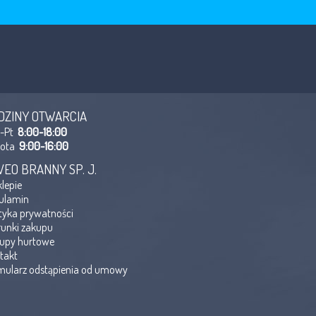
DZINY OTWARCIA
n-Pt
8:00-18:00
bota
9:00-16:00
VEO BRANNY SP. J.
klepie
ulamin
ityka prywatności
unki zakupu
upy hurtowe
takt
mularz odstąpienia od umowy