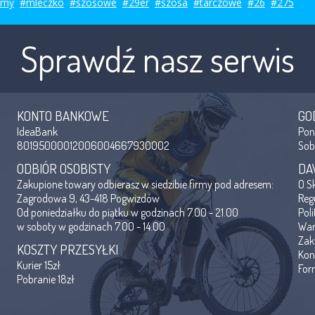
smy
#mleczko
#szosowe
#29er
#szosa
#tarczowe
#26
#275
Sprawdź nasz serwis
KONTO BANKOWE
GO
IdeaBank
Po
80195000012006004667930002
So
ODBIÓR OSOBISTY
DA
Zakupione towary odbierasz w siedzibie firmy pod adresem:
O S
Zagrodowa 9, 43-418 Pogwizdów
Reg
Od poniedziałku do piątku w godzinach 7.00 - 21.00
Pol
w soboty w godzinach 7.00 - 14.00
War
Zak
KOSZTY PRZESYŁKI
Kon
Kurier 15zł
For
Pobranie 18zł