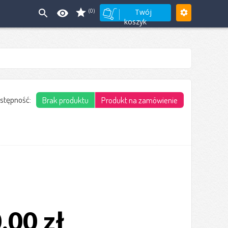
(0)
Twój
koszyk
stępność:
Brak produktu
Produkt na zamówienie
,00 zł