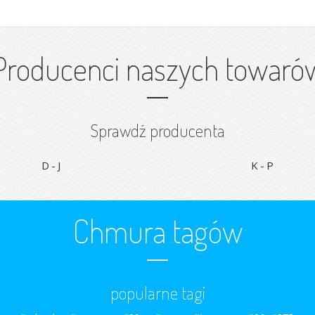
Producenci naszych towaró
Sprawdź producenta
D-J
K-P
Chmura tagów
popularne tagi