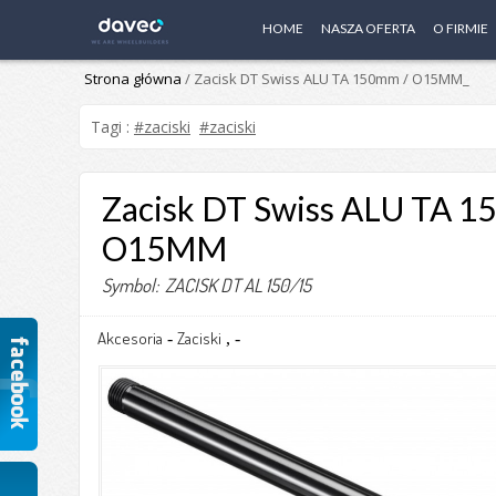
HOME
NASZA OFERTA
O FIRMIE
Strona główna
/ Zacisk DT Swiss ALU TA 150mm / O15MM_
Tagi :
#zaciski
#zaciski
Zacisk DT Swiss ALU TA 1
O15MM
Symbol: ZACISK DT AL 150/15
Akcesoria
Zaciski
-
,
-