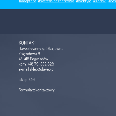
#adaptery
#system-bezdetkowy
#wentyle
#zaciski
#ta
KONTAKT
Daveo Branny spółka jawna
Zagrodowa 9
43-418 Pogwizdów
kom. +48 791 332 828
e-mail
sklep@daveo.pl
sklep_440
Formularz kontaktowy