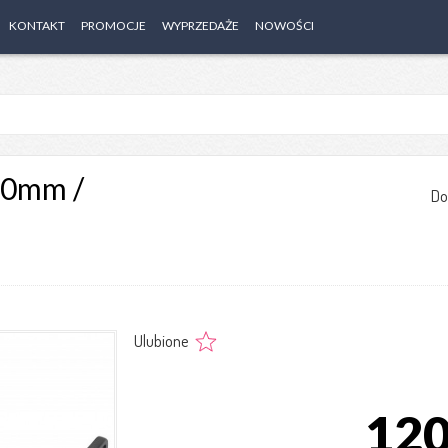
KONTAKT
PROMOCJE
WYPRZEDAŻE
NOWOŚCI
50mm /
Do
Ulubione
120