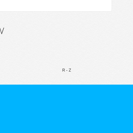
w
R-Z