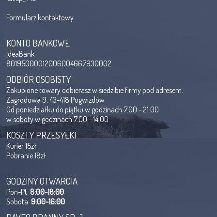
Formularz kontaktowy
KONTO BANKOWE
IdeaBank
80195000012006004667930002
ODBIÓR OSOBISTY
Zakupione towary odbierasz w siedzibie firmy pod adresem:
Zagrodowa 9, 43-418 Pogwizdów
Od poniedziałku do piątku w godzinach 7.00 - 21.00
w soboty w godzinach 7.00 - 14.00
KOSZTY PRZESYŁKI
Kurier 15zł
Pobranie 18zł
GODZINY OTWARCIA
Pon-Pt
8:00-18:00
Sobota
9:00-16:00