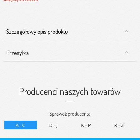
Szczegółowy opis produktu
Przesyłka
Producenci naszych towarów
Sprawdź producenta
A-C
D-J
K-P
R-Z