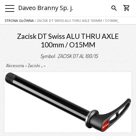
Daveo Branny Sp. j.
shopping_cart
search
STRONA GŁÓWNA
/ ZACISK DT SWISS ALU THRU AXLE 100MM / O15MM_
Zacisk DT Swiss ALU THRU AXLE
100mm / O15MM
Symbol: ZACISK DT AL 100/15
Akcesoria
Zaciski
-
,
-